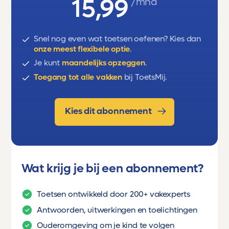
15,99
/mnd
Snel nog even wat toetsen oefenen? Kies dan
onze meest flexibele optie
.
Je kunt
maandelijks opzeggen
.
Toegang tot alle vakken
bij ToetsMij.
Kies dit abonnement
Wat krijg je bij een abonnement?
Toetsen ontwikkeld door 200+ vakexperts
Antwoorden, uitwerkingen en toelichtingen
Ouderomgeving om je kind te volgen