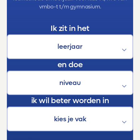
vmbo-t t/m gymnasium.
Ik zit in het
en doe
ik wil beter worden in