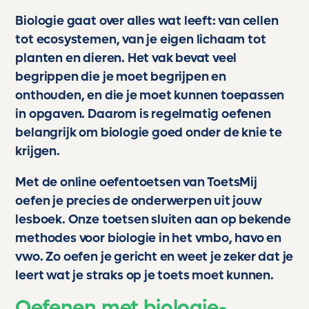
- Super betrouwbaar, e weet dat de toetsen
kloppen, aansluiten en eerlijk meten.
Biologie gaat over alles wat leeft: van cellen
- Meedenkend, het voelt alsof er altijd iemand
tot ecosystemen, van je eigen lichaam tot
achter de schermen staat die begrijpt wat
planten en dieren. Het vak bevat veel
leerlingen nodig hebben.
begrippen die je moet begrijpen en
- Topkwaliteit geen rommel, geen gokwerk,
maar echt professioneel materiaal waar
onthouden, en die je moet kunnen toepassen
scholen jaloers op zouden zijn.
in opgaven. Daarom is regelmatig oefenen
belangrijk om biologie goed onder de knie te
Voor ons is Toetsmij niet zomaar een
hulpmiddel. Het is een partner in de
krijgen.
ontwikkeling van onze kinderen. Een stille
kracht die hen helpt groeien, bloeien en boven
Met de online oefentoetsen van ToetsMij
zichzelf uitstijgen.
oefen je precies de onderwerpen uit jouw
lesboek. Onze toetsen sluiten aan op bekende
En als trotse ouder kan ik maar één ding
zeggen:
methodes voor biologie in het vmbo, havo en
Dankjewel, Toetsmij. Jullie maken écht het
vwo. Zo oefen je gericht en weet je zeker dat je
verschil.
leert wat je straks op je toets moet kunnen.
Oefenen met biologie-