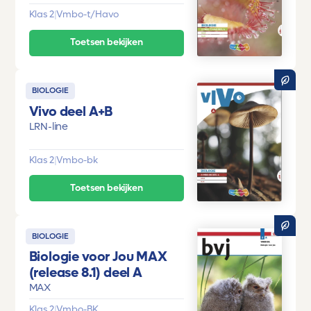
Klas 2
|
Vmbo-t/Havo
Toetsen bekijken
BIOLOGIE
Vivo deel A+B
LRN-line
Klas 2
|
Vmbo-bk
Toetsen bekijken
BIOLOGIE
Biologie voor Jou MAX
(release 8.1) deel A
MAX
Klas 2
|
Vmbo-BK