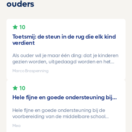
ouders
10
Toetsmij: de steun in de rug die elk kind
verdient
Als ouder wil je maar één ding: dat je kinderen
gezien worden, uitgedaagd worden en het
vertrouwen krijgen dat ze méér kunnen dan ze
Marco Braspenning
zelf soms denken. Voor ons is Toetsmij daarin
een gamechanger geweest.
10
Onze oudste dochter begon ooit op mavo-
Hele fijne en goede ondersteuning bij…
kader. Een lieve, slimme meid, maar soms
onzeker en zoekend naar structuur. Dankzij de
Hele fijne en goede ondersteuning bij de
toetsen van Toetsmij.....helder, betrouwbaar,
voorbereiding van de middelbare school
precies op niveau en altijd met ruimte om te
toetsen. Havo/vwo brugjaren gebruik
groeien kreeg ze stap voor stap het
Mea
gemaakt van Toetsmij. Realistische toetsen.
vertrouwen dat ze het wél kon.