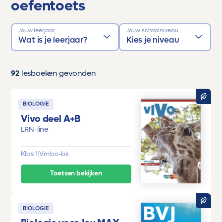
oefentoets
Jouw leerjaar
Jouw schoolniveau
Wat is je leerjaar?
Kies je niveau
92
lesboeken gevonden
BIOLOGIE
Vivo deel A+B
LRN-line
Klas 1
|
Vmbo-bk
Toetsen bekijken
BIOLOGIE