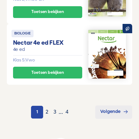
Toetsen bekijken
BIOLOGIE
Nectar 4e ed FLEX
4e ed
Klas 5
|
Vwo
Toetsen bekijken
…
Volgende
2
3
4
1