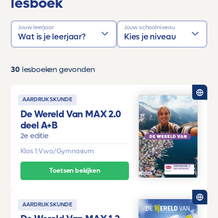
lesboek
Jouw leerjaar
Jouw schoolniveau
Wat is je leerjaar?
Kies je niveau
30
lesboeken gevonden
AARDRIJKSKUNDE
De Wereld Van MAX 2.0
deel A+B
2e editie
Klas 1
|
Vwo/Gymnasium
Toetsen bekijken
AARDRIJKSKUNDE