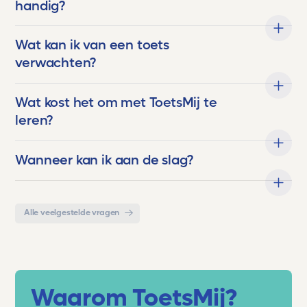
Voor ons is Toetsmij niet zomaar een
handig?
hulpmiddel. Het is een partner in de
ontwikkeling van onze kinderen. Een stille
Wat kan ik van een toets
kracht die hen helpt groeien, bloeien en boven
zichzelf uitstijgen.
verwachten?
En als trotse ouder kan ik maar één ding
Wat kost het om met ToetsMij te
zeggen:
leren?
Dankjewel, Toetsmij. Jullie maken écht het
verschil.
Wanneer kan ik aan de slag?
Alle veelgestelde vragen
Waarom ToetsMij?