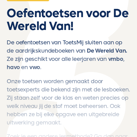
Oefentoetsen voor De
Wereld Van!
De oefentoetsen van ToetsMij sluiten aan op
de aardrijkskundeboeken van
De Wereld Van.
Ze zijn geschikt voor alle leerjaren van
vmbo
,
havo
en
vwo
.
Onze toetsen worden gemaakt door
toetsexperts die bekend zijn met de lesboeken.
Zij staan zelf voor de klas en weten precies op
welk niveau jij de stof moet beheersen. Ook
hebben ze bij elke opgave een uitgebreide
uitwerking gemaakt.
Zoek je een andere lesmethode? Ga dan naar