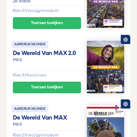
2e editie
Klas 2
|
Vwo/gymnasium
Toetsen bekijken
AARDRIJKSKUNDE
De Wereld Van MAX 2.0
MAX
Klas 3
|
Havo/vwo
Toetsen bekijken
AARDRIJKSKUNDE
De Wereld Van MAX
MAX
Klas 2
|
Vwo/gymnasium