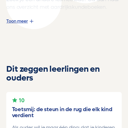
ons overzicht met aardrijkskundeboeken
.
Toon meer
Dit zeggen leerlingen en
ouders
10
Toetsmij: de steun in de rug die elk kind
verdient
Als ouder wil je maar één ding: dat je kinderen