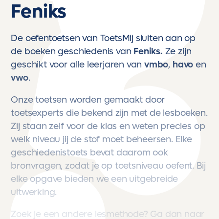
Feniks
De oefentoetsen van ToetsMij sluiten aan op
de boeken geschiedenis van
Feniks.
Ze zijn
geschikt voor alle leerjaren van
vmbo
,
havo
en
vwo
.
Onze toetsen worden gemaakt door
toetsexperts die bekend zijn met de lesboeken.
Zij staan zelf voor de klas en weten precies op
welk niveau jij de stof moet beheersen. Elke
geschiedenistoets bevat daarom ook
bronvragen, zodat je op toetsniveau oefent. Bij
elke opgave bieden we een uitgebreide
uitwerking.
Zoek je een andere lesmethode? Ga dan naar