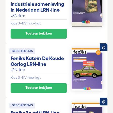
industriele samenleving
in Nederland LRN-line
LRN-line
Klas 3-4
|
Vmbo-kgt
Toetsen bekijken
GESCHIEDENIS
Feniks Katern De Koude
Oorlog LRN-line
LRN-line
Klas 3-4
|
Vmbo-kgt
Toetsen bekijken
GESCHIEDENIS
Feniks 3e ed/LRN-line