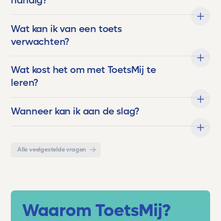
handig?
hulpmiddel. Het is een partner in de
ontwikkeling van onze kinderen. Een stille
Wat kan ik van een toets
kracht die hen helpt groeien, bloeien en boven
zichzelf uitstijgen.
verwachten?
En als trotse ouder kan ik maar één ding
Wat kost het om met ToetsMij te
zeggen:
leren?
Dankjewel, Toetsmij. Jullie maken écht het
verschil.
Wanneer kan ik aan de slag?
Alle veelgestelde vragen
Waarom ToetsMij?