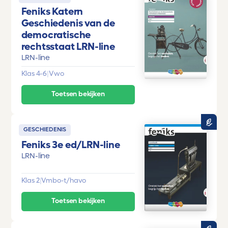
Feniks Katern
Geschiedenis van de
democratische
rechtsstaat LRN-line
LRN-line
Klas 4-6
|
Vwo
Toetsen bekijken
GESCHIEDENIS
Feniks 3e ed/LRN-line
LRN-line
Klas 2
|
Vmbo-t/havo
Toetsen bekijken