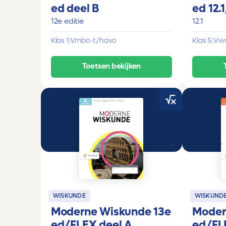
ed deel B
ed 12.
12e editie
12.1
Klas 1
|
Vmbo-t/havo
Klas 5
|
Vw
Toetsen bekijken
WISKUNDE
WISKUND
Moderne Wiskunde 13e
Moder
ed/FLEX deel A
ed/FL