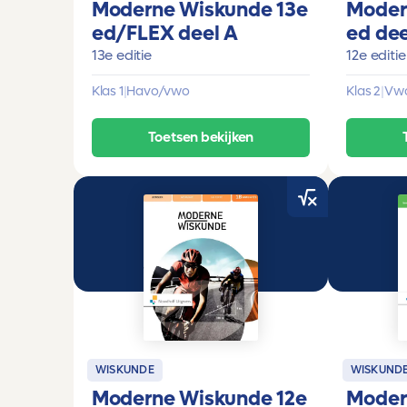
Moderne Wiskunde 13e
Moder
ed/FLEX deel A
ed dee
13e editie
12e editie
Klas 1
|
Havo/vwo
Klas 2
|
Vw
Toetsen bekijken
WISKUNDE
WISKUND
Moderne Wiskunde 12e
Moder