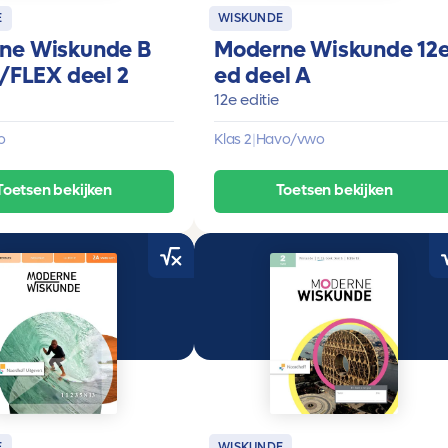
E
WISKUNDE
ne Wiskunde B
Moderne Wiskunde 12
1/FLEX deel 2
ed deel A
12e editie
o
Klas 2
|
Havo/vwo
Toetsen bekijken
Toetsen bekijken
E
WISKUNDE