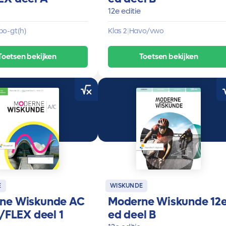
12e editie
o-gt(h)
Klas 2
|
Havo/vwo
Toetsen bekijken
Toetsen bekijken
E
WISKUNDE
ne Wiskunde AC
Moderne Wiskunde 12
1/FLEX deel 1
ed deel B