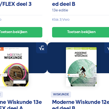
1/FLEX deel 3
ed deel B
13e editie
o
Klas 3
|
Vwo
Toetsen bekijken
Toetsen bekijken
E
WISKUNDE
ne Wiskunde 13e
Moderne Wiskunde 12
EX deel A
ed deel B