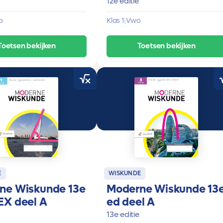
12e editie
o
Klas 1
|
Vwo
Toetsen bekijken
Toetsen bekijken
E
WISKUNDE
ne Wiskunde 13e
Moderne Wiskunde 13
EX deel A
ed deel A
13e editie