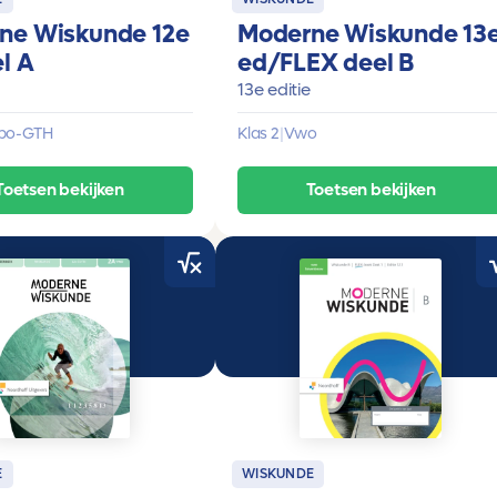
ne Wiskunde 12e
Moderne Wiskunde 13
l A
ed/FLEX deel B
13e editie
bo-GTH
Klas 2
|
Vwo
Toetsen bekijken
Toetsen bekijken
E
WISKUNDE