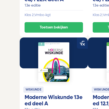
13e editie
13e editie
Klas 2
|
Vmbo-kgt
Klas 2
|
Vmb
Toetsen bekijken
WISKUNDE
WISKUND
Moderne Wiskunde 13e
Moder
ed deel A
ed 12.