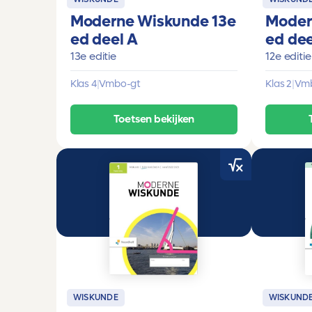
Moderne Wiskunde 13e
Moder
ed deel A
ed dee
13e editie
12e editie
Klas 4
|
Vmbo-gt
Klas 2
|
Vm
Toetsen bekijken
WISKUNDE
WISKUND