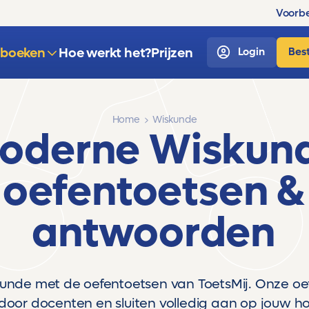
Voorbe
sboeken
Hoe werkt het?
Prijzen
Login
Best
Home
Wiskunde
oderne Wiskun
oefentoetsen &
antwoorden
kunde met de oefentoetsen van ToetsMij. Onze oef
door docenten en sluiten volledig aan op jouw h