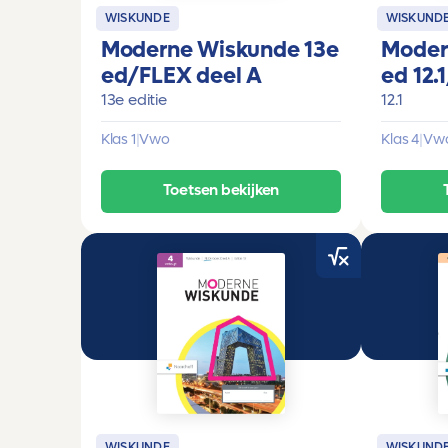
WISKUNDE
WISKUND
Moderne Wiskunde 13e
Moder
ed/FLEX deel A
ed 12.
13e editie
12.1
Klas 1
|
Vwo
Klas 4
|
Vw
Toetsen bekijken
WISKUNDE
WISKUND