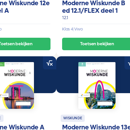
ne Wiskunde 12e
Moderne Wiskunde B
l A
ed 12.1/FLEX deel 1
12.1
o
Klas 4
|
Vwo
Toetsen bekijken
Toetsen bekijken
E
WISKUNDE
ne Wiskunde A
Moderne Wiskunde 13