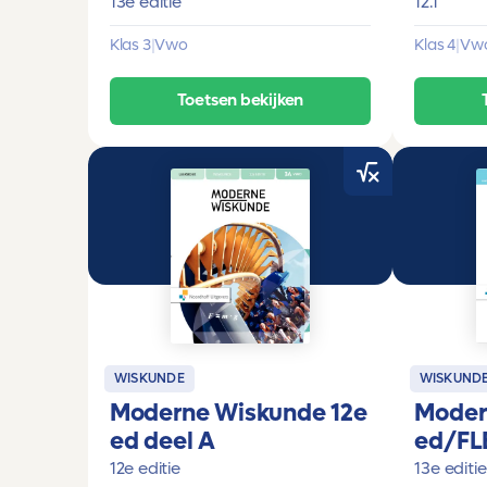
13e editie
12.1
Klas 3
|
Vwo
Klas 4
|
Vw
Toetsen bekijken
WISKUNDE
WISKUND
Moderne Wiskunde 12e
Moder
ed deel A
ed/FL
12e editie
13e editie