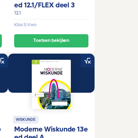
ed 12.1/FLEX deel 3
12.1
Klas 5
|
Vwo
Toetsen bekijken
WISKUNDE
e
Moderne Wiskunde 13e
ed deel A