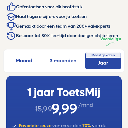
Oefentoetsen voor elk hoofdstuk
Haal hogere cijfers voor je toetsen
Gemaakt door een team van 200+ vakexperts
Bespaar tot 30% leertijd door doelgericht te leren
Voordeligst
Meest gekozen
Maand
3 maanden
Jaar
1 jaar ToetsMij
9,99
/mnd
15,99
Favoriete keuze
van meer dan
70%
van de