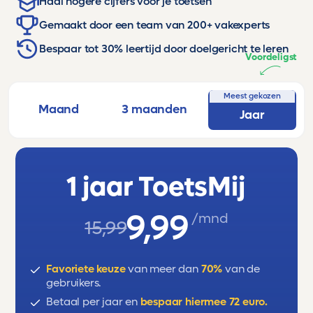
Haal hogere cijfers voor je toetsen
Gemaakt door een team van 200+ vakexperts
Bespaar tot 30% leertijd door doelgericht te leren
Voordeligst
Meest gekozen
Maand
3 maanden
Jaar
1 jaar ToetsMij
9,99
/mnd
15,99
Favoriete keuze
van meer dan
70%
van de
gebruikers.
Betaal per jaar en
bespaar hiermee 72 euro.