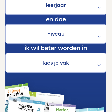
kracht die hen helpt groeien, bloeien en boven
zichzelf uitstijgen.
En als trotse ouder kan ik maar één ding
en doe
zeggen:
Dankjewel, Toetsmij. Jullie maken écht het
verschil.
ik wil beter worden in