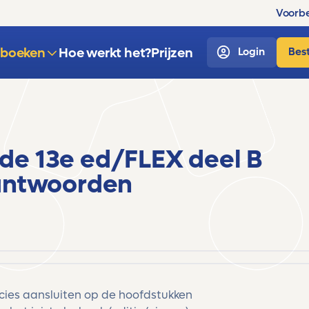
Voorbe
sboeken
Hoe werkt het?
Prijzen
Login
Best
e 13e ed/FLEX deel B
antwoorden
ecies aansluiten op de hoofdstukken