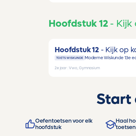
Hoofdstuk 12
Kijk
Hoofdstuk 12
Kijk op 
Moderne Wiskunde 13e ed
TOETS WISKUNDE
2e jaar
|
Vwo, Gymnasium
Start
Oefentoetsen voor elk
Haal hog
hoofdstuk
toetsen