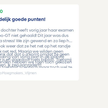
10
delijk goede punten!
 dochter heeft vorig jaar haar examen
-GT niet gehaald! Dit jaar was dus
a stress! We zijn gewend en zo liep het
ok weer dat ze het net op het randje
k net red. Maarja we wilden geen
denk dat dat o.a komt omdat ze geen
aling van vorig jaar! In de laatste
r is en daardoor niets bijblijft. Toetsmij
nden hebben we toen toch gekozen
oen. Ik zeg aanrader!!!!
 toetsmij. Sceptisch maar toch wel te
beren. En nu is ze gewoon geslaagd
a Ploegmakers , Vlijmen
hoge punten!!!!!