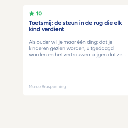
10
Toetsmij: de steun in de rug die elk
kind verdient
Als ouder wil je maar één ding: dat je
kinderen gezien worden, uitgedaagd
worden en het vertrouwen krijgen dat ze
méér kunnen dan ze zelf soms denken.
Voor ons is Toetsmij daarin een
gamechanger geweest.
Onze oudste dochter begon ooit op
Marco Braspenning
mavo-kader. Een lieve, slimme meid, maar
soms onzeker en zoekend naar structuur.
Dankzij de toetsen van Toetsmij.....helder,
betrouwbaar, precies op niveau en altijd
met ruimte om te groeien kreeg ze stap
voor stap het vertrouwen dat ze het wél