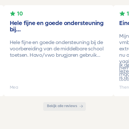
10
Hele fijne en goede ondersteuning
Ein
bij…
Mijn
Hele fijne en goede ondersteuning bij de
vmbo
voorbereiding van de middelbare school
extr
toetsen. Havo/vwo brugjaren gebruik
nu o
gemaakt van Toetsmij. Realistische
vaa
Ik 
toetsen. Vraag en antwoorden zijn top.
herh
leze
Cijfers zijn omhoog gegaan maar ook het
maa
is d
begrip van de stof en hoe een toets is
voor
opgebouwd. Goede snelle communicatie
pro
Mea
Ther
met de organisatie. Kortom een
met 
aanrader!!!
Bekijk alle reviews