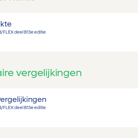
kte
/FLEX deel B
13e editie
ire vergelijkingen
vergelijkingen
/FLEX deel B
13e editie