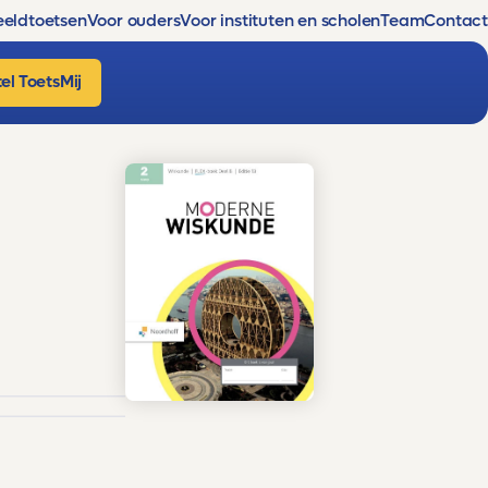
eldtoetsen
Voor ouders
Voor instituten en scholen
Team
Contact
el ToetsMij