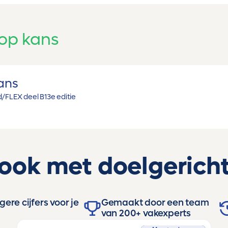
 op kans
kans
/FLEX deel B
13e editie
 ook met doelgericht
ere cijfers voor je
Gemaakt door een team
van 200+ vakexperts