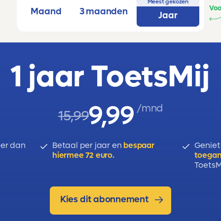
Meest gekozen
Voo
Maand
3 maanden
Jaar
1 jaar ToetsMij
9,99
/mnd
15,99
er dan
Betaal per jaar en
bespaar
Geniet
hiermee 72 euro.
toegan
ToetsMi
Kies dit abonnement