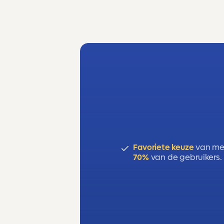
Favoriete keuze
van me
70%
van de gebruikers.