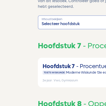
van dit lesboek. Controleer goed of j
hebt geselecteerd.
Inhoud bekijken
Selecteer hoofdstuk
Hoofdstuk 7
Proc
Hoofdstuk 7
Procentue
Moderne Wiskunde 13e ed
TOETS WISKUNDE
2e jaar
|
Vwo, Gymnasium
Hoofdstuk 8
Oppe