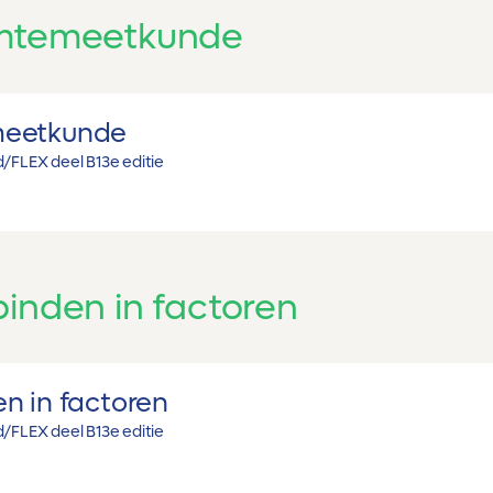
mtemeetkunde
meetkunde
/FLEX deel B
13e editie
inden in factoren
n in factoren
/FLEX deel B
13e editie