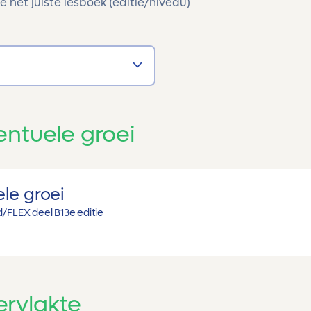
e het juiste lesboek (editie/niveau)
entuele groei
le groei
/FLEX deel B
13e editie
rvlakte