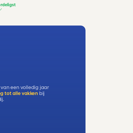
rdeligst
 van een volledig jaar
g tot alle vakken
bij
j.