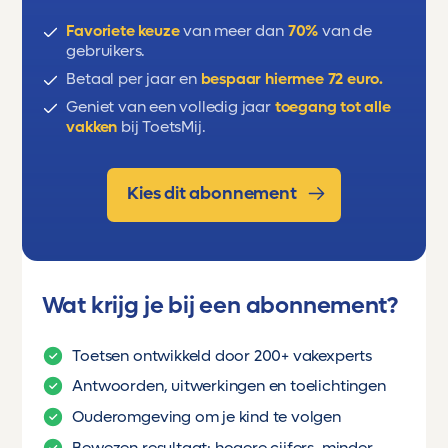
Favoriete keuze
van meer dan
70%
van de
gebruikers.
Betaal per jaar en
bespaar hiermee 72 euro.
Geniet van een volledig jaar
toegang tot alle
vakken
bij ToetsMij.
Kies dit abonnement
Wat krijg je bij een abonnement?
Toetsen ontwikkeld door 200+ vakexperts
Antwoorden, uitwerkingen en toelichtingen
Ouderomgeving om je kind te volgen
Bewezen resultaat: hogere cijfers, minder