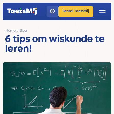
Bestel ToetsMij
Home
Blog
6 tips om wiskunde te
leren!