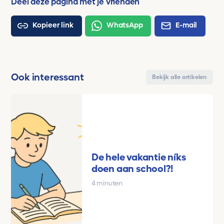
Deel deze pagina met je vrienden
Kopieer link
WhatsApp
E-mail
Ook interessant
Bekijk alle artikelen
De hele vakantie níks
doen aan school?!
4 minuten