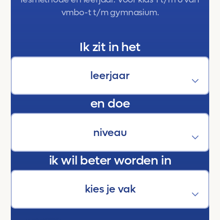
vmbo-t t/m gymnasium.
Ik zit in het
en doe
ik wil beter worden in