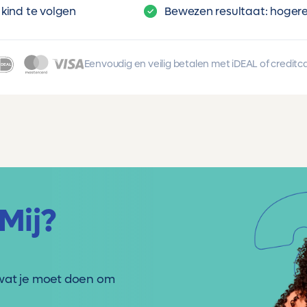
kind te volgen
Bewezen resultaat: hogere 
Eenvoudig en veilig betalen met iDEAL of creditc
Mij?
wat je moet doen om