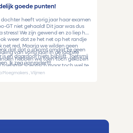
delijk goede punten!
 dochter heeft vorig jaar haar examen
-GT niet gehaald! Dit jaar was dus
a stress! We zijn gewend en zo liep het
ok weer dat ze het net op het randje
k net red. Maarja we wilden geen
denk dat dat o.a komt omdat ze geen
aling van vorig jaar! In de laatste
r is en daardoor niets bijblijft. Toetsmij
nden hebben we toen toch gekozen
oen. Ik zeg aanrader!!!!
 toetsmij. Sceptisch maar toch wel te
beren. En nu is ze gewoon geslaagd
a Ploegmakers , Vlijmen
hoge punten!!!!!