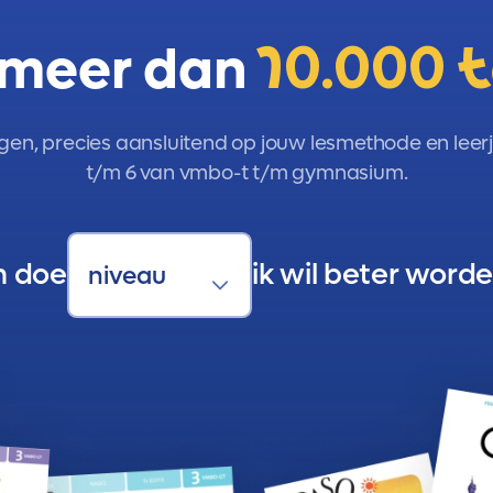
 meer dan
10.000 
gen, precies aansluitend op jouw lesmethode en leerja
t/m 6 van vmbo-t t/m gymnasium.
n doe
ik wil beter worde