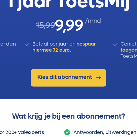
1 jaar ToetsMij
iteit
9,99
/mnd
15,99
erieure goederen (Wet van Engel)
er dan
Betaal per jaar en
bespaar
Geniet
hiermee 72 euro.
toegan
ToetsMi
Kies dit abonnement
Wat krijg je bij een abonnement?
or 200+ vakexperts
Antwoorden, uitwerkingen 