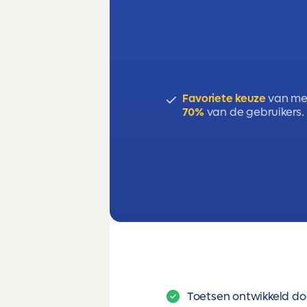
Kruislingse prijselastic
Inkomenselasticiteit
Primaire, luxe en inf
Favoriete keuze
van me
Examendomein D
70%
van de gebruikers.
Toetsen ontwikkeld do