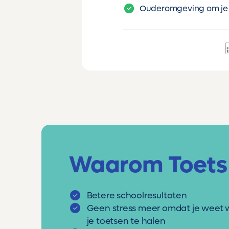
Ouderomgeving om je 
Waarom Toets
Betere schoolresultaten
Geen stress meer omdat je weet 
je toetsen te halen