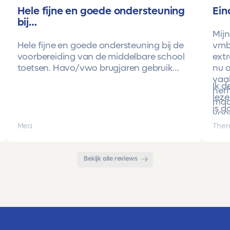
Hele fijne en goede ondersteuning
Ein
bij…
Mijn
Hele fijne en goede ondersteuning bij de
vmbo
voorbereiding van de middelbare school
extr
toetsen. Havo/vwo brugjaren gebruik
nu o
gemaakt van Toetsmij. Realistische
vaa
Ik 
toetsen. Vraag en antwoorden zijn top.
herh
leze
Cijfers zijn omhoog gegaan maar ook het
maa
is d
begrip van de stof en hoe een toets is
voor
opgebouwd. Goede snelle communicatie
pro
Mea
Ther
met de organisatie. Kortom een
met 
aanrader!!!
Bekijk alle reviews