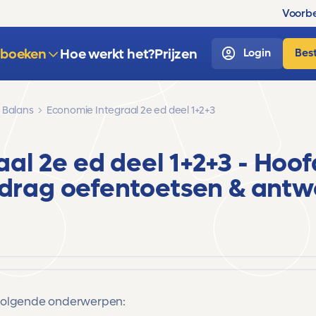
Voorbe
sboeken
Hoe werkt het?
Prijzen
Login
Best
 Balans
Economie Integraal 2e ed deel 1+2+3
al 2e ed deel 1+2+3
- Hoof
drag
oefentoetsen & ant
 volgende onderwerpen: