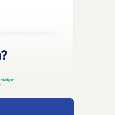
3
'Economie Integraal 2e ed
n?
rdeligst