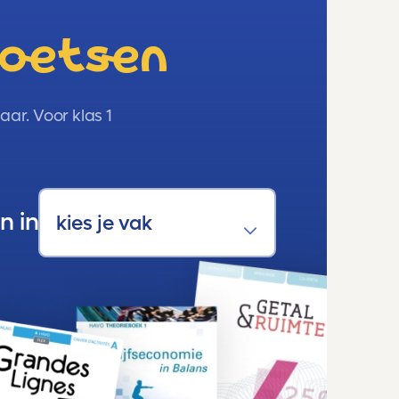
toetsen
ar. Voor klas 1
n in