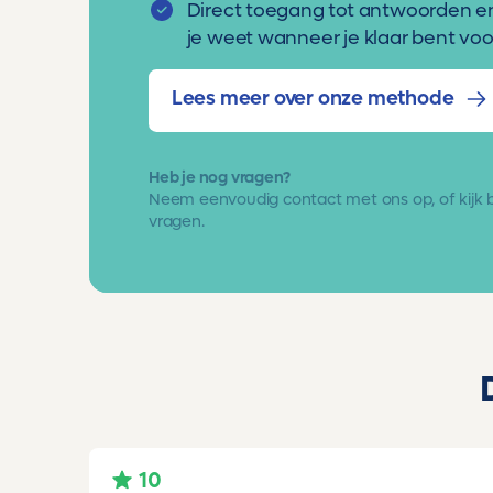
Direct toegang tot antwoorden e
je weet wanneer je klaar bent voor
Lees meer over onze methode
Heb je nog vragen?
Neem eenvoudig
contact met ons op
, of kijk
vragen.
10