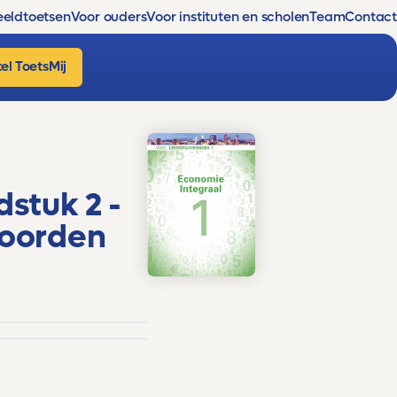
eldtoetsen
Voor ouders
Voor instituten en scholen
Team
Contact
el ToetsMij
dstuk 2 -
woorden