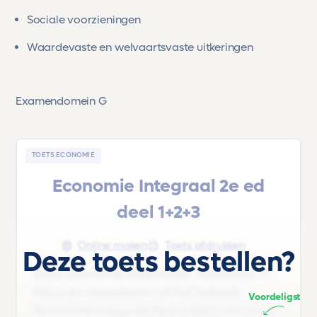
Sociale voorzieningen
Waardevaste en welvaartsvaste uitkeringen
Examendomein G
TOETS ECONOMIE
Economie Integraal 2e ed
deel 1+2+3
Online maken
Toets afdrukken
Deze toets bestellen?
Deze Economie oefentoets 'Hoofdstuk 11 -
Risico en verzekeren' uit het lesboek
Voordeligst
'Economie Integraal 2e ed deel 1+2+3 |Vwo