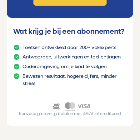
Verzekeringspremie berekenen
Socialezekerheidsstelsel
Wat krijg je bij een abonnement?
Volksverzekeringen en
werknemersverzekeringen
Toetsen ontwikkeld door 200+ vakexperts
Sociale voorzieningen
Antwoorden, uitwerkingen en toelichtingen
Ouderomgeving om je kind te volgen
Waardevaste en welvaartsvaste
Bewezen resultaat: hogere cijfers, minder
uitkeringen
stress
Examendomein G
Eenvoudig en veilig betalen met iDEAL of creditcard