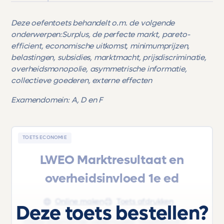
Deze oefentoets behandelt o.m. de volgende
onderwerpen:
Surplus, de perfecte markt, pareto-
efficient, economische uitkomst, minimumprijzen,
belastingen, subsidies, marktmacht, prijsdiscriminatie,
overheidsmonopolie, asymmetrische informatie,
collectieve goederen, externe effecten
Examendomein: A, D en F
TOETS ECONOMIE
LWEO Marktresultaat en
overheidsinvloed 1e ed
Online maken
Toets afdrukken
Deze toets bestellen?
Deze Economie oefentoets 'Hoofdstuk 1