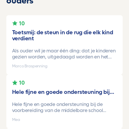
ouders
10
Toetsmij: de steun in de rug die elk kind
verdient
Als ouder wil je maar één ding: dat je kinderen
gezien worden, uitgedaagd worden en het
vertrouwen krijgen dat ze méér kunnen dan ze
Marco Braspenning
zelf soms denken. Voor ons is Toetsmij daarin
een gamechanger geweest.
10
Onze oudste dochter begon ooit op mavo-
Hele fijne en goede ondersteuning bij…
kader. Een lieve, slimme meid, maar soms
onzeker en zoekend naar structuur. Dankzij de
Hele fijne en goede ondersteuning bij de
toetsen van Toetsmij.....helder, betrouwbaar,
voorbereiding van de middelbare school
precies op niveau en altijd met ruimte om te
toetsen. Havo/vwo brugjaren gebruik
groeien kreeg ze stap voor stap het
Mea
gemaakt van Toetsmij. Realistische toetsen.
vertrouwen dat ze het wél kon.
Vraag en antwoorden zijn top. Cijfers zijn