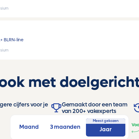
sium
A+ B
LRN-line
sium
 ook met doelgericht
ere cijfers voor je
Gemaakt door een team
van 200+ vakexperts
Meest gekozen
Voo
Maand
3 maanden
Jaar