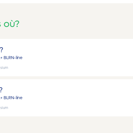
s où?
?
A+ B
LRN-line
sium
?
A+ B
LRN-line
sium