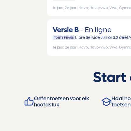
1e jaar, 2e jaar
|
Havo, Havo/vwo, Vwo, Gymna
Versie B
En ligne
Libre Service Junior 3.2 deel 
TOETS FRANS
1e jaar, 2e jaar
|
Havo, Havo/vwo, Vwo, Gymna
Start
Oefentoetsen voor elk
Haal hog
hoofdstuk
toetsen