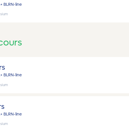
A+ B
LRN-line
sium
cours
rs
A+ B
LRN-line
sium
rs
A+ B
LRN-line
sium