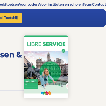
eldtoetsen
Voor ouders
Voor instituten en scholen
Team
Contact
el ToetsMij
tsen &