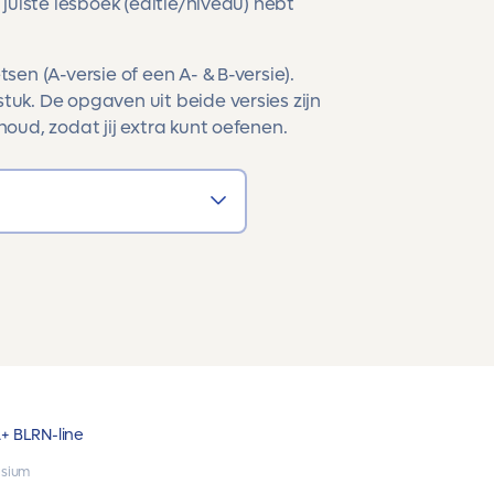
 juiste lesboek (editie/niveau) hebt
sen (A-versie of een A- & B-versie).
tuk. De opgaven uit beide versies zijn
houd, zodat jij extra kunt oefenen.
A+ B
LRN-line
sium