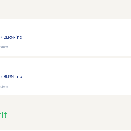
A+ B
LRN-line
sium
A+ B
LRN-line
sium
it