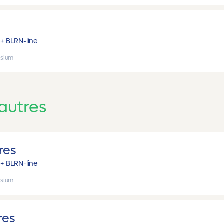
A+ B
LRN-line
sium
 autres
res
A+ B
LRN-line
sium
res