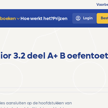
Voorbe
sboeken
Hoe werkt het?
Prijzen
Login
Best
ior 3.2 deel A+ B oefentoe
cies aansluiten op de hoofdstukken van