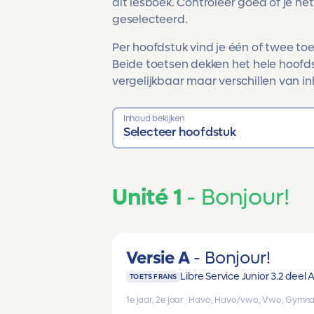
dit lesboek. Controleer goed of je het
geselecteerd.
Per hoofdstuk vind je één of twee toet
Beide toetsen dekken het hele hoofds
vergelijkbaar maar verschillen van in
Inhoud bekijken
Selecteer hoofdstuk
Unité 1
Bonjour!
Versie A
Bonjour!
Libre Service Junior 3.2 deel 
TOETS FRANS
1e jaar, 2e jaar
|
Havo, Havo/vwo, Vwo, Gymna