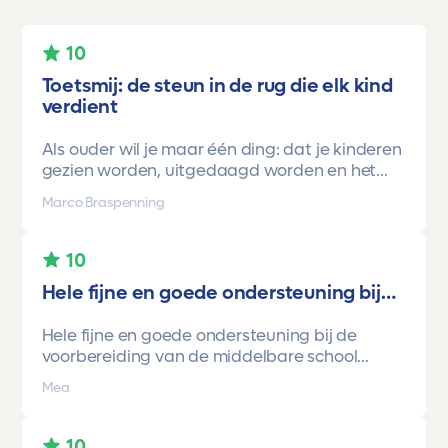
10
Toetsmij: de steun in de rug die elk kind
verdient
Als ouder wil je maar één ding: dat je kinderen
gezien worden, uitgedaagd worden en het
vertrouwen krijgen dat ze méér kunnen dan ze
Marco Braspenning
zelf soms denken. Voor ons is Toetsmij daarin
een gamechanger geweest.
10
Onze oudste dochter begon ooit op mavo-
Hele fijne en goede ondersteuning bij…
kader. Een lieve, slimme meid, maar soms
onzeker en zoekend naar structuur. Dankzij de
Hele fijne en goede ondersteuning bij de
toetsen van Toetsmij.....helder, betrouwbaar,
voorbereiding van de middelbare school
precies op niveau en altijd met ruimte om te
toetsen. Havo/vwo brugjaren gebruik
groeien kreeg ze stap voor stap het
Mea
gemaakt van Toetsmij. Realistische toetsen.
vertrouwen dat ze het wél kon.
Vraag en antwoorden zijn top. Cijfers zijn
En hoe.
omhoog gegaan maar ook het begrip van de
Ze stroomde door naar de havo, haalde haar
10