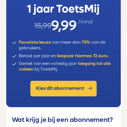
1 jaar ToetsMij
9,99
/mnd
15,99
Favoriete keuze
van meer dan
70%
van de
gebruikers.
Betaal per jaar en
bespaar hiermee 72 euro.
Geniet van een volledig jaar
toegang tot alle
vakken
bij ToetsMij.
Kies dit abonnement
Wat krijg je bij een abonnement?