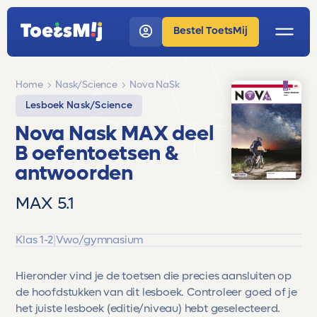
Bestel ToetsMij
Home
Nask/Science
Nova NaSk
Lesboek Nask/Science
Nova Nask MAX deel
B oefentoetsen &
antwoorden
MAX 5.1
Klas 1-2
|
Vwo/gymnasium
Hieronder vind je de toetsen die precies aansluiten op
de hoofdstukken van dit lesboek. Controleer goed of je
het juiste lesboek (editie/niveau) hebt geselecteerd.