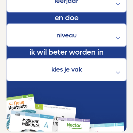
zichzelf uitstijgen.
En als trotse ouder kan ik maar één ding
en doe
zeggen:
Dankjewel, Toetsmij. Jullie maken écht het
verschil.
ik wil beter worden in