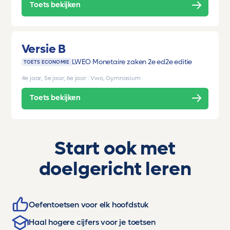
Toets bekijken
Versie B
LWEO Monetaire zaken 2e ed
2e editie
TOETS ECONOMIE
4e jaar, 5e jaar, 6e jaar
|
Vwo, Gymnasium
Toets bekijken
Start ook met
doelgericht leren
Oefentoetsen voor elk hoofdstuk
Haal hogere cijfers voor je toetsen