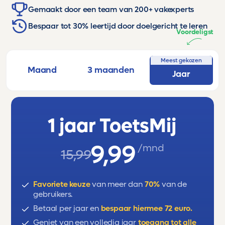
Gemaakt door een team van 200+ vakexperts
Bespaar tot 30% leertijd door doelgericht te leren
Voordeligst
Meest gekozen
Maand
3 maanden
Jaar
1 jaar ToetsMij
9,99
/mnd
15,99
Favoriete keuze
van meer dan
70%
van de
gebruikers.
Betaal per jaar en
bespaar hiermee 72 euro.
Geniet van een volledig jaar
toegang tot alle