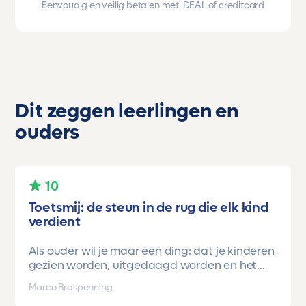
Eenvoudig en veilig betalen met iDEAL of creditcard
Dit zeggen leerlingen en
ouders
10
Toetsmij: de steun in de rug die elk kind
verdient
Als ouder wil je maar één ding: dat je kinderen
gezien worden, uitgedaagd worden en het
vertrouwen krijgen dat ze méér kunnen dan ze
Marco Braspenning
zelf soms denken. Voor ons is Toetsmij daarin