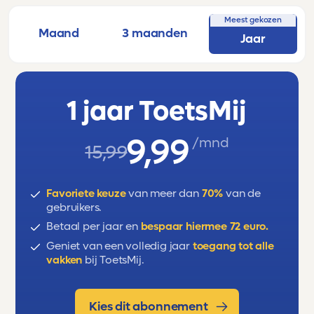
Meest gekozen
Maand
3 maanden
Jaar
1 jaar ToetsMij
9,99
/mnd
15,99
Favoriete keuze
van meer dan
70%
van de
gebruikers.
Betaal per jaar en
bespaar hiermee 72 euro.
Geniet van een volledig jaar
toegang tot alle
vakken
bij ToetsMij.
Kies dit abonnement