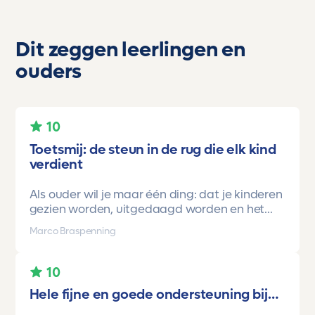
Dit zeggen leerlingen en
ouders
10
Toetsmij: de steun in de rug die elk kind
verdient
Als ouder wil je maar één ding: dat je kinderen
gezien worden, uitgedaagd worden en het
vertrouwen krijgen dat ze méér kunnen dan ze
Marco Braspenning
zelf soms denken. Voor ons is Toetsmij daarin
een gamechanger geweest.
10
Onze oudste dochter begon ooit op mavo-
Hele fijne en goede ondersteuning bij…
kader. Een lieve, slimme meid, maar soms
onzeker en zoekend naar structuur. Dankzij de