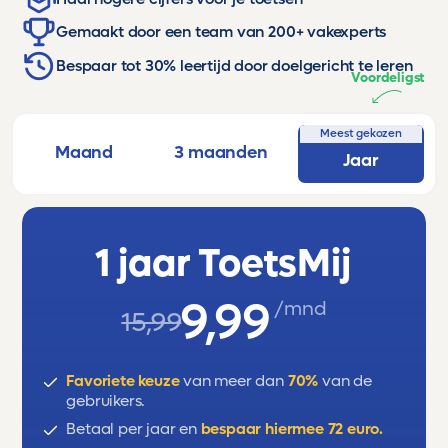
Gemaakt door een team van 200+ vakexperts
Bespaar tot 30% leertijd door doelgericht te leren
Voordeligst
Meest gekozen
Maand
3 maanden
Jaar
1 jaar ToetsMij
9,99
/mnd
15,99
Favoriete keuze
van meer dan
70%
van de
gebruikers.
Betaal per jaar en
bespaar hiermee 72 euro.