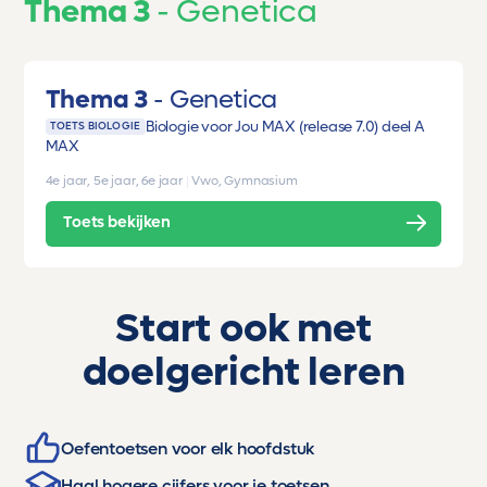
Thema 3
Genetica
Thema 3
Genetica
Biologie voor Jou MAX (release 7.0) deel A
TOETS BIOLOGIE
MAX
4e jaar, 5e jaar, 6e jaar
|
Vwo, Gymnasium
Toets bekijken
Start ook met
doelgericht leren
Oefentoetsen voor elk hoofdstuk
Haal hogere cijfers voor je toetsen