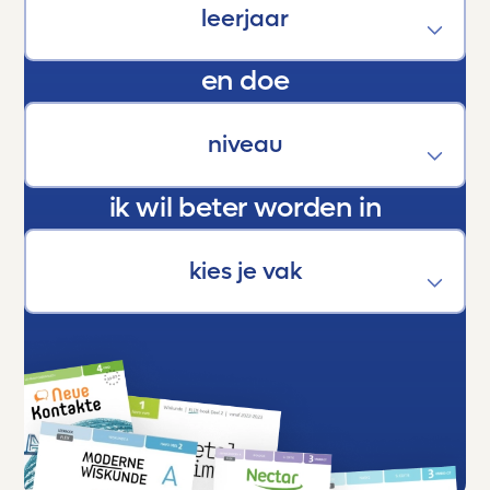
kracht die hen helpt groeien, bloeien en boven
zichzelf uitstijgen.
En als trotse ouder kan ik maar één ding
en doe
zeggen:
Dankjewel, Toetsmij. Jullie maken écht het
verschil.
ik wil beter worden in