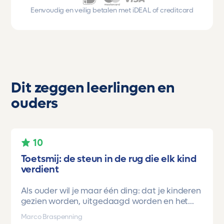
Eenvoudig en veilig betalen met iDEAL of creditcard
Dit zeggen leerlingen en
ouders
10
Toetsmij: de steun in de rug die elk kind
verdient
Als ouder wil je maar één ding: dat je kinderen
gezien worden, uitgedaagd worden en het
vertrouwen krijgen dat ze méér kunnen dan ze
Marco Braspenning
zelf soms denken. Voor ons is Toetsmij daarin