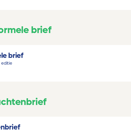
ormele brief
le brief
 editie
achtenbrief
nbrief