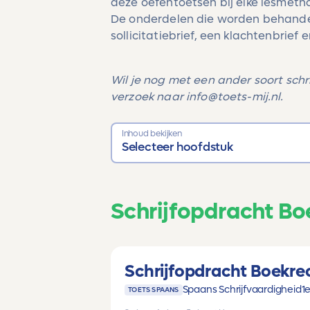
deze oefentoetsen bij elke lesmeth
De onderdelen die worden behandeld
sollicitatiebrief, een klachtenbrief 
Wil je nog met een ander soort schr
verzoek naar info@toets-mij.nl.
Inhoud bekijken
Selecteer hoofdstuk
Schrijfopdracht Bo
Schrijfopdracht Boekre
Spaans Schrijfvaardigheid
1e
TOETS SPAANS