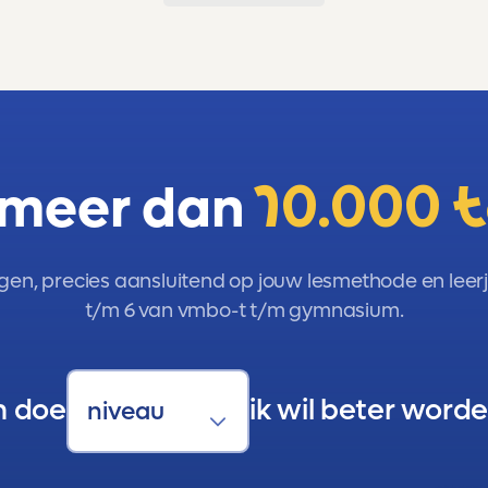
 meer dan
10.000 
gen, precies aansluitend op jouw lesmethode en leerja
t/m 6 van vmbo-t t/m gymnasium.
n doe
ik wil beter worde