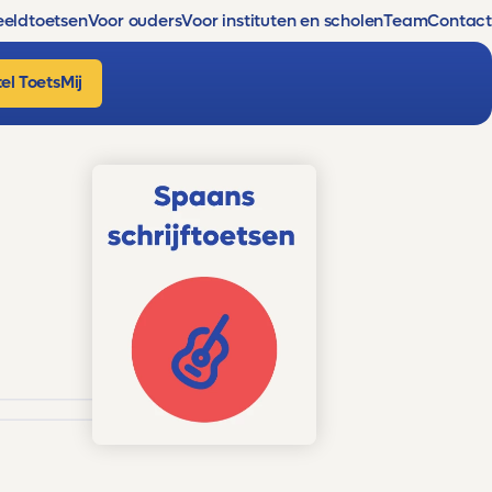
eldtoetsen
Voor ouders
Voor instituten en scholen
Team
Contact
el ToetsMij