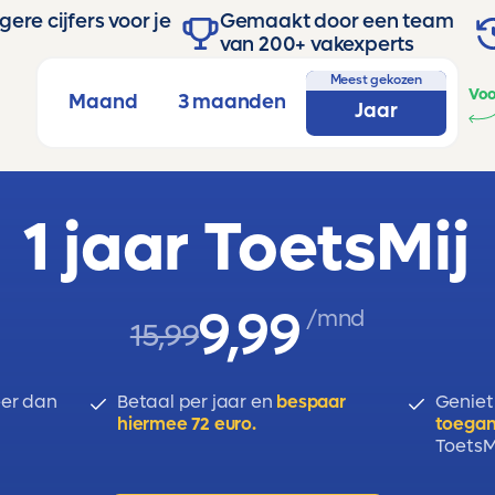
ere cijfers voor je
Gemaakt door een team
van 200+ vakexperts
Meest gekozen
Voo
Maand
3 maanden
Jaar
1 jaar ToetsMij
9,99
/mnd
15,99
er dan
Betaal per jaar en
bespaar
Geniet
hiermee 72 euro.
toegan
ToetsMi