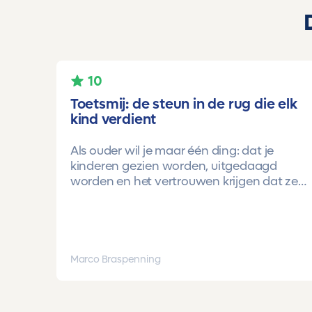
10
Toetsmij: de steun in de rug die elk
kind verdient
Als ouder wil je maar één ding: dat je
kinderen gezien worden, uitgedaagd
worden en het vertrouwen krijgen dat ze
méér kunnen dan ze zelf soms denken.
Voor ons is Toetsmij daarin een
gamechanger geweest.
Onze oudste dochter begon ooit op
Marco Braspenning
mavo-kader. Een lieve, slimme meid, maar
soms onzeker en zoekend naar structuur.
Dankzij de toetsen van Toetsmij.....helder,