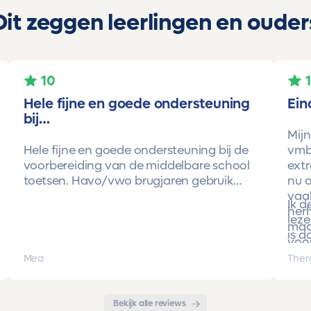
Dit zeggen leerlingen en ouder
10
Hele fijne en goede ondersteuning
Ein
bij…
Mijn
Hele fijne en goede ondersteuning bij de
vmbo
voorbereiding van de middelbare school
extr
toetsen. Havo/vwo brugjaren gebruik
nu o
gemaakt van Toetsmij. Realistische
vaa
Ik 
toetsen. Vraag en antwoorden zijn top.
herh
leze
Cijfers zijn omhoog gegaan maar ook het
maa
is d
begrip van de stof en hoe een toets is
voor
opgebouwd. Goede snelle communicatie
pro
Mea
Ther
met de organisatie. Kortom een
met 
aanrader!!!
Bekijk alle reviews