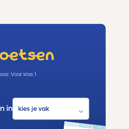
toetsen
ar. Voor klas 1
n in