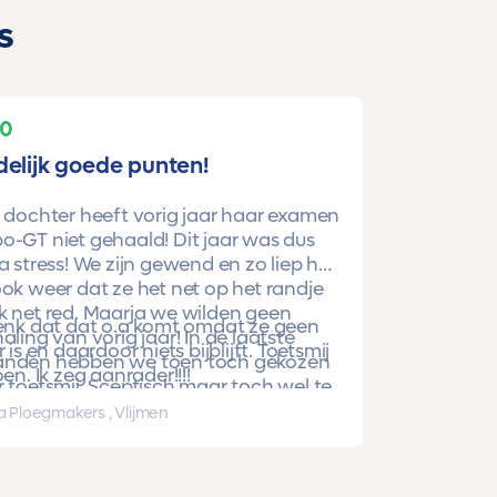
s
10
delijk goede punten!
 dochter heeft vorig jaar haar examen
-GT niet gehaald! Dit jaar was dus
a stress! We zijn gewend en zo liep het
ok weer dat ze het net op het randje
k net red. Maarja we wilden geen
denk dat dat o.a komt omdat ze geen
aling van vorig jaar! In de laatste
r is en daardoor niets bijblijft. Toetsmij
nden hebben we toen toch gekozen
oen. Ik zeg aanrader!!!!
 toetsmij. Sceptisch maar toch wel te
beren. En nu is ze gewoon geslaagd
a Ploegmakers , Vlijmen
hoge punten!!!!!