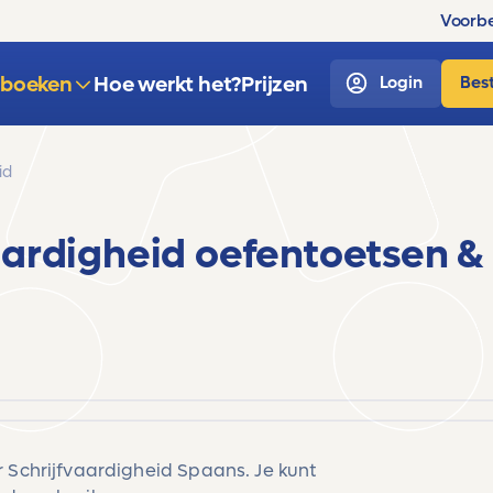
Voorbe
sboeken
Hoe werkt het?
Prijzen
Login
Best
id
aardigheid oefentoetsen &
r Schrijfvaardigheid Spaans. Je kunt