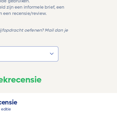
ode gebruiken.
 zijn een informele brief, een
en een recensie/review.
ijfopdracht oefenen? Mail dan je
ekrecensie
censie
 editie