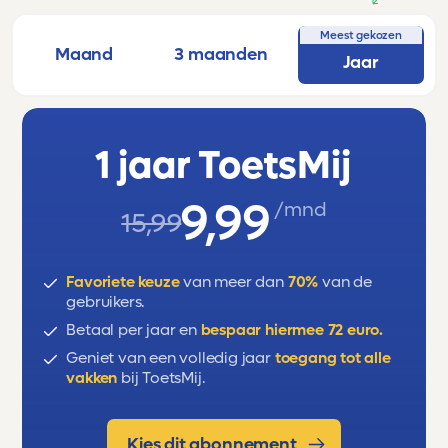
Meest gekozen
Maand
3 maanden
Jaar
1 jaar ToetsMij
9,99
/mnd
15,99
Favoriete keuze
van meer dan
70%
van de
gebruikers.
Betaal per jaar en
bespaar hiermee 72 euro.
Geniet van een volledig jaar
toegang tot alle
vakken
bij ToetsMij.
Kies dit abonnement