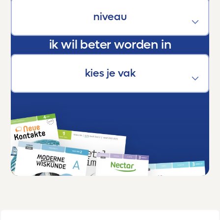
Dankjewel, Toetsmij. Jullie maken écht het
verschil.
ik wil beter worden in