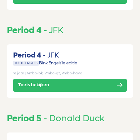
Period 4
JFK
Period 4
JFK
Blink Engels
1e editie
TOETS ENGELS
1e jaar
|
Vmbo-bk, Vmbo-gt, Vmbo-havo
Toets bekijken
Period 5
Donald Duck