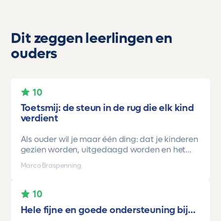
Dit zeggen leerlingen en
ouders
10
Toetsmij: de steun in de rug die elk kind
verdient
Als ouder wil je maar één ding: dat je kinderen
gezien worden, uitgedaagd worden en het
vertrouwen krijgen dat ze méér kunnen dan ze
Marco Braspenning
zelf soms denken. Voor ons is Toetsmij daarin
een gamechanger geweest.
10
Onze oudste dochter begon ooit op mavo-
Hele fijne en goede ondersteuning bij…
kader. Een lieve, slimme meid, maar soms