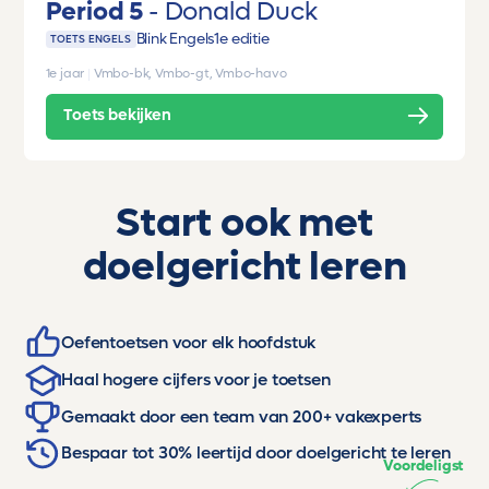
Period 5
Donald Duck
Blink Engels
1e editie
TOETS ENGELS
1e jaar
|
Vmbo-bk, Vmbo-gt, Vmbo-havo
Toets bekijken
Start ook met
doelgericht leren
Oefentoetsen voor elk hoofdstuk
Haal hogere cijfers voor je toetsen
Gemaakt door een team van 200+ vakexperts
Bespaar tot 30% leertijd door doelgericht te leren
Voordeligst