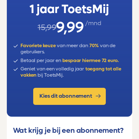
1 jaar ToetsMij
9,99
/mnd
15,99
Favoriete keuze
van meer dan
70%
van de
gebruikers.
Betaal per jaar en
bespaar hiermee 72 euro.
Geniet van een volledig jaar
toegang tot alle
vakken
bij ToetsMij.
Kies dit abonnement
Wat krijg je bij een abonnement?