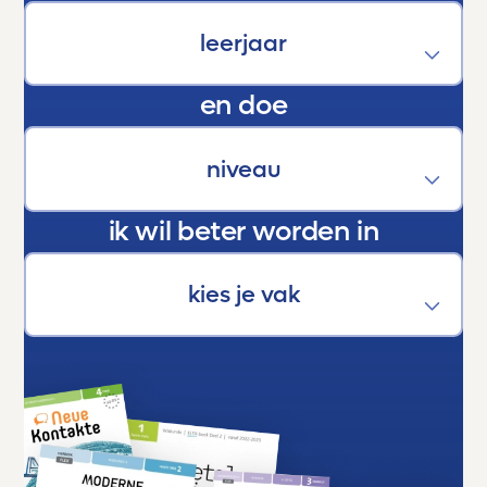
ontwikkeling van onze kinderen. Een stille
kracht die hen helpt groeien, bloeien en boven
zichzelf uitstijgen.
En als trotse ouder kan ik maar één ding
en doe
zeggen:
Dankjewel, Toetsmij. Jullie maken écht het
verschil.
ik wil beter worden in