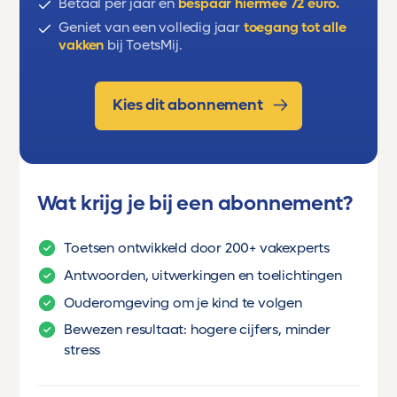
Betaal per jaar en
bespaar hiermee 72 euro.
Geniet van een volledig jaar
toegang tot alle
vakken
bij ToetsMij.
Kies dit abonnement
Wat krijg je bij een abonnement?
Toetsen ontwikkeld door 200+ vakexperts
Antwoorden, uitwerkingen en toelichtingen
Ouderomgeving om je kind te volgen
Bewezen resultaat: hogere cijfers, minder
stress