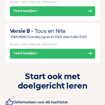
2e jaar
|
Havo, Vmbo-gt, Vmbo-havo
Toets bekijken
Versie B
Tous en fête
Grandes Lignes 6.1 FLEX deel A+B
6.1 FLEX
TOETS FRANS
2e jaar
|
Havo, Vmbo-gt, Vmbo-havo
Toets bekijken
Start ook met
doelgericht leren
Oefentoetsen voor elk hoofdstuk