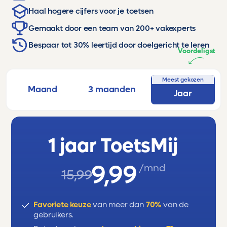
Haal hogere cijfers voor je toetsen
Gemaakt door een team van 200+ vakexperts
Bespaar tot 30% leertijd door doelgericht te leren
Voordeligst
Meest gekozen
Maand
3 maanden
Jaar
1 jaar ToetsMij
9,99
/mnd
15,99
Favoriete keuze
van meer dan
70%
van de
gebruikers.