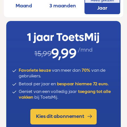
Meest gekozen
Maand
3 maanden
Jaar
1 jaar ToetsMij
9,99
/mnd
15,99
Favoriete keuze
van meer dan
70%
van de
gebruikers.
Betaal per jaar en
bespaar hiermee 72 euro.
Geniet van een volledig jaar
toegang tot alle
vakken
bij ToetsMij.
Kies dit abonnement