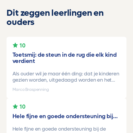
Dit zeggen leerlingen en
ouders
10
Toetsmij: de steun in de rug die elk kind
verdient
Als ouder wil je maar één ding: dat je kinderen
gezien worden, uitgedaagd worden en het
vertrouwen krijgen dat ze méér kunnen dan ze
Marco Braspenning
zelf soms denken. Voor ons is Toetsmij daarin
een gamechanger geweest.
10
Onze oudste dochter begon ooit op mavo-
Hele fijne en goede ondersteuning bij…
kader. Een lieve, slimme meid, maar soms
onzeker en zoekend naar structuur. Dankzij de
Hele fijne en goede ondersteuning bij de
toetsen van Toetsmij.....helder, betrouwbaar,