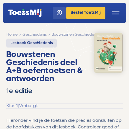
Bestel ToetsMij
Home
Geschiedenis
Bouwstenen Geschiedenis
Lesboek Geschiedenis
Bouwstenen
Geschiedenis deel
A+B oefentoetsen &
antwoorden
1e editie
Klas 1
|
Vmbo-gt
Hieronder vind je de toetsen die precies aansluiten op
de hoofdstukken van dit lesboek. Controleer goed of