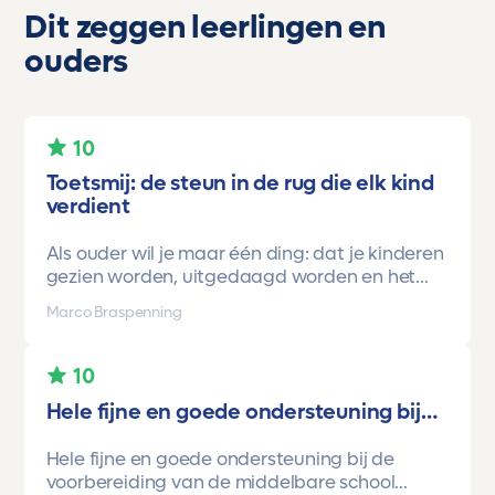
Dit zeggen leerlingen en
ouders
10
Toetsmij: de steun in de rug die elk kind
verdient
Als ouder wil je maar één ding: dat je kinderen
gezien worden, uitgedaagd worden en het
vertrouwen krijgen dat ze méér kunnen dan ze
Marco Braspenning
zelf soms denken. Voor ons is Toetsmij daarin
een gamechanger geweest.
10
Onze oudste dochter begon ooit op mavo-
Hele fijne en goede ondersteuning bij…
kader. Een lieve, slimme meid, maar soms
onzeker en zoekend naar structuur. Dankzij de
Hele fijne en goede ondersteuning bij de
toetsen van Toetsmij.....helder, betrouwbaar,
voorbereiding van de middelbare school
precies op niveau en altijd met ruimte om te