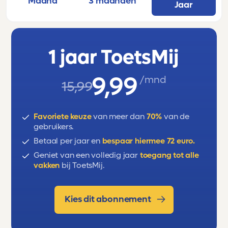
Maand
3 maanden
Jaar
1 jaar ToetsMij
9,99
/mnd
15,99
Favoriete keuze
van meer dan
70%
van de
gebruikers.
Betaal per jaar en
bespaar hiermee 72 euro.
Geniet van een volledig jaar
toegang tot alle
vakken
bij ToetsMij.
Kies dit abonnement