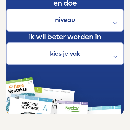
En als trotse ouder kan ik maar één ding
en doe
zeggen:
Dankjewel, Toetsmij. Jullie maken écht het
verschil.
ik wil beter worden in