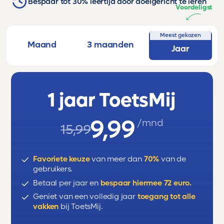
Bespaar tot 30% leertijd door doelgericht te leren
Voordeligst
Meest gekozen
Maand
3 maanden
Jaar
1 jaar ToetsMij
9,99
/mnd
15,99
Favoriete keuze
van meer dan
70%
van de
gebruikers.
Betaal per jaar en
bespaar hiermee 72 euro.
Geniet van een volledig jaar
toegang tot alle
vakken
bij ToetsMij.