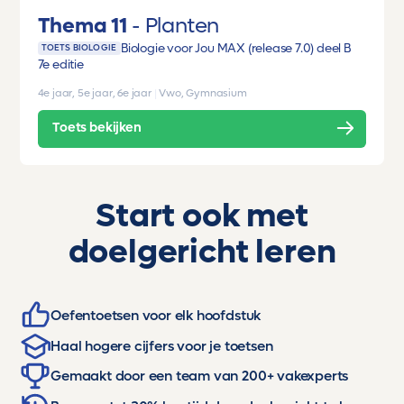
Thema 11
Planten
Biologie voor Jou MAX (release 7.0) deel B
TOETS BIOLOGIE
7e editie
4e jaar, 5e jaar, 6e jaar
|
Vwo, Gymnasium
Toets bekijken
Start ook met
doelgericht leren
Oefentoetsen voor elk hoofdstuk
Haal hogere cijfers voor je toetsen
Gemaakt door een team van 200+ vakexperts