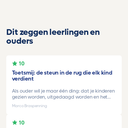
Dit zeggen leerlingen en
ouders
10
Toetsmij: de steun in de rug die elk kind
verdient
Als ouder wil je maar één ding: dat je kinderen
gezien worden, uitgedaagd worden en het
vertrouwen krijgen dat ze méér kunnen dan ze
Marco Braspenning
zelf soms denken. Voor ons is Toetsmij daarin
een gamechanger geweest.
10
Onze oudste dochter begon ooit op mavo-