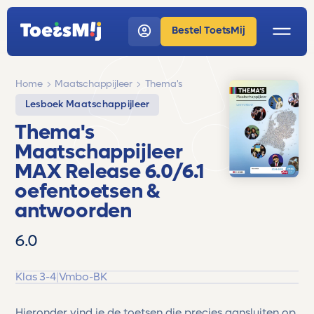
Bestel ToetsMij
Home
Maatschappijleer
Thema's
Lesboek Maatschappijleer
Thema's
Maatschappijleer
MAX Release 6.0/6.1
oefentoetsen &
antwoorden
6.0
Klas 3-4
|
Vmbo-BK
Hieronder vind je de toetsen die precies aansluiten op