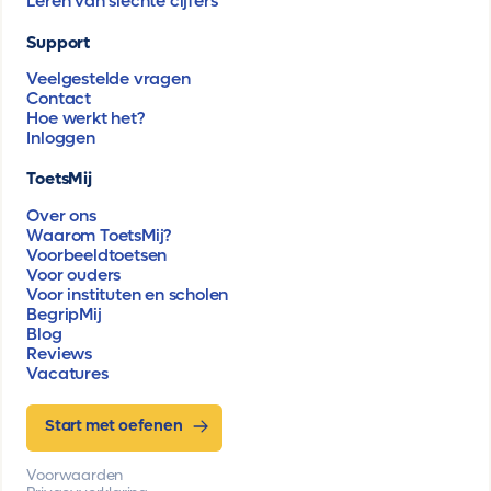
Leren van slechte cijfers
Support
Veelgestelde vragen
Contact
Hoe werkt het?
Inloggen
ToetsMij
Over ons
Waarom ToetsMij?
Voorbeeldtoetsen
Voor ouders
Voor instituten en scholen
BegripMij
Blog
Reviews
Vacatures
Start met oefenen
Voorwaarden