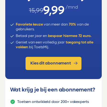
9,99
/mnd
15,99
Favoriete keuze
van meer dan
70%
van de
gebruikers.
Betaal per jaar en
bespaar hiermee 72 euro.
Geniet van een volledig jaar
toegang tot alle
vakken
bij ToetsMij.
Kies dit abonnement
Wat krijg je bij een abonnement?
Toetsen ontwikkeld door 200+ vakexperts