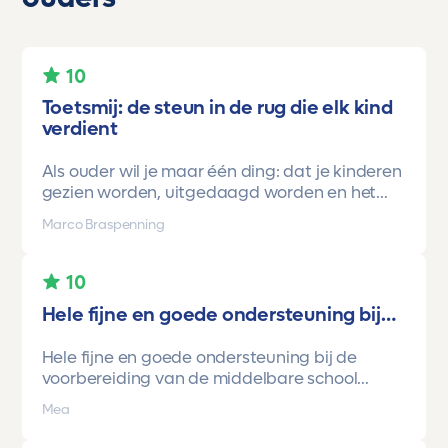
10
Toetsmij: de steun in de rug die elk kind
verdient
Als ouder wil je maar één ding: dat je kinderen
gezien worden, uitgedaagd worden en het
vertrouwen krijgen dat ze méér kunnen dan ze
Marco Braspenning
zelf soms denken. Voor ons is Toetsmij daarin
een gamechanger geweest.
10
Onze oudste dochter begon ooit op mavo-
Hele fijne en goede ondersteuning bij…
kader. Een lieve, slimme meid, maar soms
onzeker en zoekend naar structuur. Dankzij de
Hele fijne en goede ondersteuning bij de
toetsen van Toetsmij.....helder, betrouwbaar,
voorbereiding van de middelbare school
precies op niveau en altijd met ruimte om te
toetsen. Havo/vwo brugjaren gebruik
groeien kreeg ze stap voor stap het
Mea
gemaakt van Toetsmij. Realistische toetsen.
vertrouwen dat ze het wél kon.
Vraag en antwoorden zijn top. Cijfers zijn
En hoe.