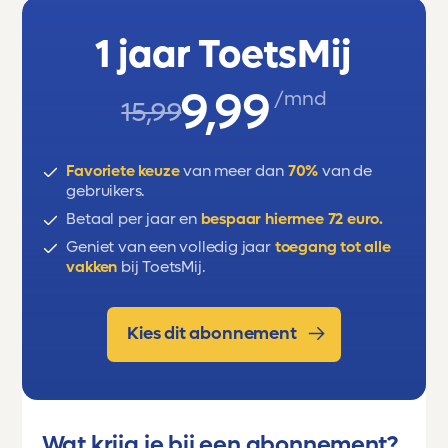
1 jaar ToetsMij
9,99
/mnd
15,99
Favoriete keuze
van meer dan
70%
van de
gebruikers.
Betaal per jaar en
bespaar hiermee 72 euro.
Geniet van een volledig jaar
toegang tot alle
vakken
bij ToetsMij.
Kies dit abonnement
Wat krijg je bij een abonnement?