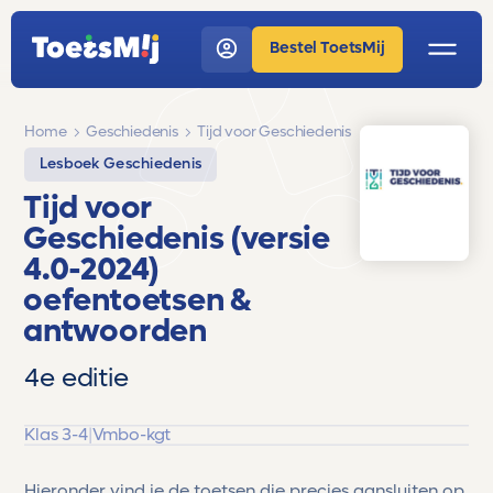
Bestel ToetsMij
Home
Geschiedenis
Tijd voor Geschiedenis
Lesboek Geschiedenis
Tijd voor
Geschiedenis (versie
4.0-2024)
oefentoetsen &
antwoorden
4e editie
Klas 3-4
|
Vmbo-kgt
Hieronder vind je de toetsen die precies aansluiten op