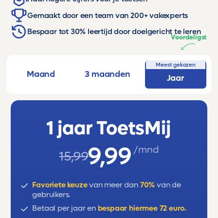
Gemaakt door een team van 200+ vakexperts
Bespaar tot 30% leertijd door doelgericht te leren
Voordeligst
Meest gekozen
Maand
3 maanden
Jaar
1 jaar ToetsMij
9,99
/mnd
15,99
Favoriete keuze
van meer dan
70%
van de
gebruikers.
Betaal per jaar en
bespaar hiermee 72 euro.