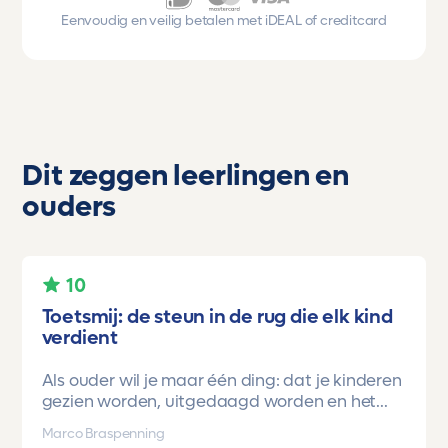
Eenvoudig en veilig betalen met iDEAL of creditcard
Dit zeggen leerlingen en
ouders
10
Toetsmij: de steun in de rug die elk kind
verdient
Als ouder wil je maar één ding: dat je kinderen
gezien worden, uitgedaagd worden en het
vertrouwen krijgen dat ze méér kunnen dan ze
Marco Braspenning
zelf soms denken. Voor ons is Toetsmij daarin