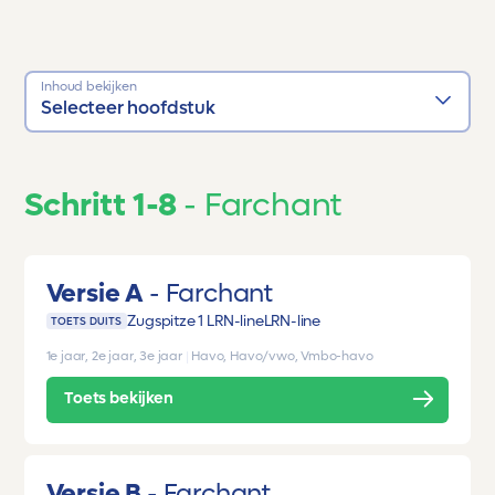
Inhoud bekijken
Selecteer hoofdstuk
Schritt 1-8
Farchant
Versie A
Farchant
Zugspitze 1 LRN-line
LRN-line
TOETS DUITS
1e jaar, 2e jaar, 3e jaar
|
Havo, Havo/vwo, Vmbo-havo
Toets bekijken
Versie B
Farchant