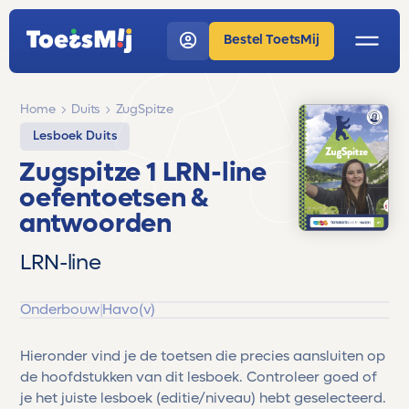
Bestel ToetsMij
Home
Duits
ZugSpitze
Lesboek Duits
Zugspitze 1 LRN-line
oefentoetsen &
antwoorden
LRN-line
Onderbouw
|
Havo(v)
Hieronder vind je de toetsen die precies aansluiten op
de hoofdstukken van dit lesboek. Controleer goed of
je het juiste lesboek (editie/niveau) hebt geselecteerd.