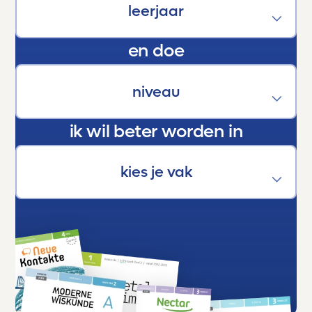
kracht die hen helpt groeien, bloeien en boven
zichzelf uitstijgen.
En als trotse ouder kan ik maar één ding
en doe
zeggen:
Dankjewel, Toetsmij. Jullie maken écht het
verschil.
ik wil beter worden in