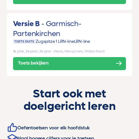
Versie B
Garmisch-
Partenkirchen
Zugspitze 1 LRN-line
LRN-line
TOETS DUITS
1e jaar, 2e jaar, 3e jaar
|
Havo, Havo/vwo, Vmbo-havo
Toets bekijken
Start ook met
doelgericht leren
Oefentoetsen voor elk hoofdstuk
Haal hogere cijfers voor je toetsen