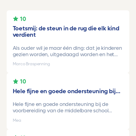
10
Toetsmij: de steun in de rug die elk kind
verdient
Als ouder wil je maar één ding: dat je kinderen
gezien worden, uitgedaagd worden en het
vertrouwen krijgen dat ze méér kunnen dan ze
Marco Braspenning
zelf soms denken. Voor ons is Toetsmij daarin
een gamechanger geweest.
10
Onze oudste dochter begon ooit op mavo-
Hele fijne en goede ondersteuning bij…
kader. Een lieve, slimme meid, maar soms
onzeker en zoekend naar structuur. Dankzij de
Hele fijne en goede ondersteuning bij de
toetsen van Toetsmij.....helder, betrouwbaar,
voorbereiding van de middelbare school
precies op niveau en altijd met ruimte om te
toetsen. Havo/vwo brugjaren gebruik
groeien kreeg ze stap voor stap het
Mea
gemaakt van Toetsmij. Realistische toetsen.
vertrouwen dat ze het wél kon.
Vraag en antwoorden zijn top. Cijfers zijn
En hoe.