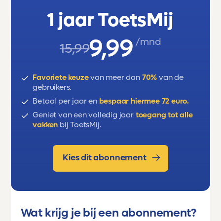
1 jaar ToetsMij
9,99
/mnd
15,99
Favoriete keuze
van meer dan
70%
van de
gebruikers.
Betaal per jaar en
bespaar hiermee 72 euro.
Geniet van een volledig jaar
toegang tot alle
vakken
bij ToetsMij.
Kies dit abonnement
Wat krijg je bij een abonnement?