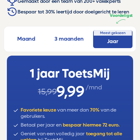
Gemaakt door een team van 200+ vakexperts
Bespaar tot 30% leertijd door doelgericht te leren
Voordeligst
Meest gekozen
Maand
3 maanden
Jaar
1 jaar ToetsMij
9,99
/mnd
15,99
Favoriete keuze
van meer dan
70%
van de
gebruikers.
Betaal per jaar en
bespaar hiermee 72 euro.
Geniet van een volledig jaar
toegang tot alle
vakken
bij ToetsMij.