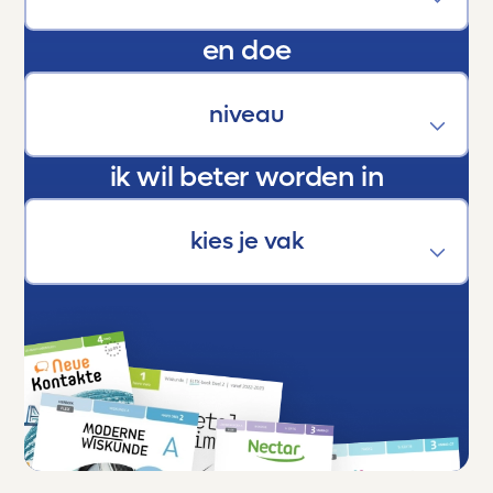
En als trotse ouder kan ik maar één ding
en doe
zeggen:
Dankjewel, Toetsmij. Jullie maken écht het
verschil.
ik wil beter worden in