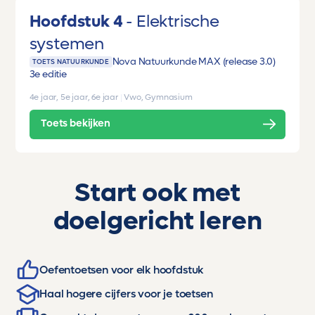
Hoofdstuk 4
Elektrische
systemen
Nova Natuurkunde MAX (release 3.0)
TOETS NATUURKUNDE
3e editie
4e jaar, 5e jaar, 6e jaar
|
Vwo, Gymnasium
Toets bekijken
Start ook met
doelgericht leren
Oefentoetsen voor elk hoofdstuk
Haal hogere cijfers voor je toetsen