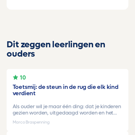
Dit zeggen leerlingen en
ouders
10
Toetsmij: de steun in de rug die elk kind
verdient
Als ouder wil je maar één ding: dat je kinderen
gezien worden, uitgedaagd worden en het
vertrouwen krijgen dat ze méér kunnen dan ze
Marco Braspenning
zelf soms denken. Voor ons is Toetsmij daarin
een gamechanger geweest.