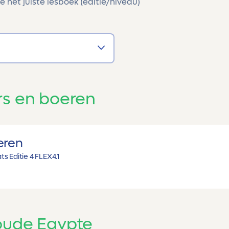
e het juiste lesboek (editie/niveau)
rs en boeren
eren
s Editie 4 FLEX
4.1
oude Egypte