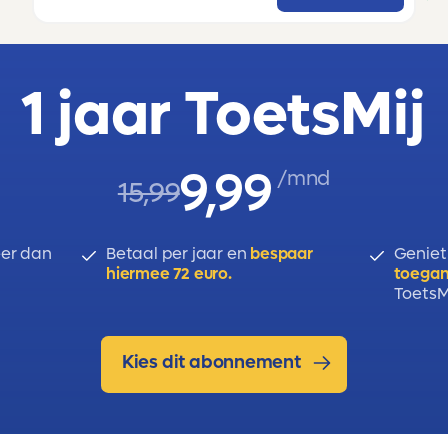
1 jaar ToetsMij
9,99
/mnd
15,99
er dan
Betaal per jaar en
bespaar
Geniet
hiermee 72 euro.
toegan
ToetsMi
Kies dit abonnement