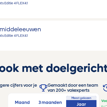
s Editie 4 FLEX
4.1
e middeleeuwen
s Editie 4 FLEX
4.1
 ook met doelgericht
ere cijfers voor je
Gemaakt door een team
van 200+ vakexperts
Meest gekozen
Voo
Maand
3 maanden
Jaar