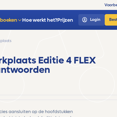
Voorbe
sboeken
Hoe werkt het?
Prijzen
Login
Best
plaats
kplaats Editie 4 FLEX
antwoorden
ecies aansluiten op de hoofdstukken