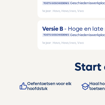
Geschiedeniswerkplaat
TOETS GESCHIEDENIS
1e jaar
|
Havo, Havo/vwo, Vwo
Versie B
Hoge en lat
Geschiedeniswerkplaat
TOETS GESCHIEDENIS
1e jaar
|
Havo, Havo/vwo, Vwo
Start
Oefentoetsen voor elk
Haal hog
hoofdstuk
toetsen