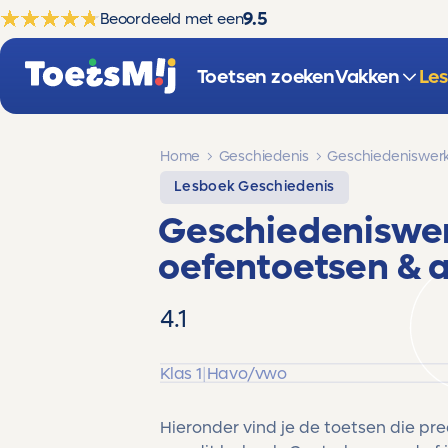
9.5
Beoordeeld met een
Toetsen zoeken
Vakken
Le
Home
Geschiedenis
Geschiedeniswerk
Lesboek Geschiedenis
Geschiedeniswer
oefentoetsen & 
4.1
Klas 1
|
Havo/vwo
Hieronder vind je de toetsen die pr