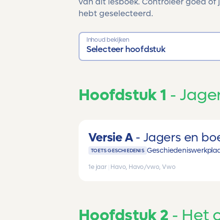
van dit lesboek. Controleer goed of j
hebt geselecteerd.
Inhoud bekijken
Selecteer hoofdstuk
Hoofdstuk 1
Jage
Versie A
Jagers en bo
Geschiedeniswerkplaat
TOETS GESCHIEDENIS
1e jaar
|
Havo, Havo/vwo, Vwo
Hoofdstuk 2
Het 