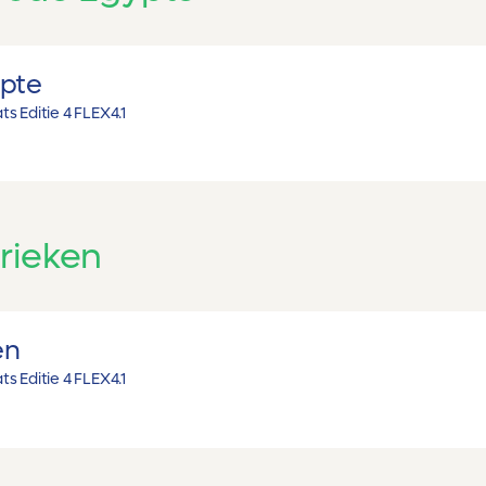
pte
s Editie 4 FLEX
4.1
rieken
en
s Editie 4 FLEX
4.1