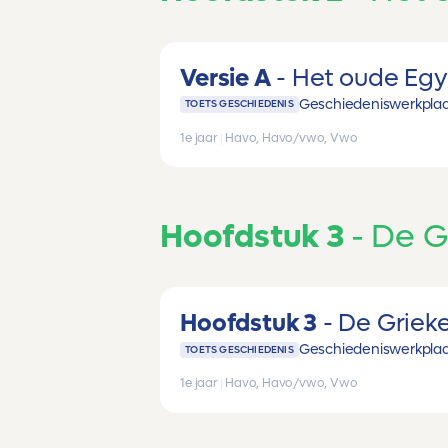
Versie A
Het oude Egy
Geschiedeniswerkplaat
TOETS GESCHIEDENIS
1e jaar
|
Havo, Havo/vwo, Vwo
Hoofdstuk 3
De G
Hoofdstuk 3
De Griek
Geschiedeniswerkplaat
TOETS GESCHIEDENIS
1e jaar
|
Havo, Havo/vwo, Vwo