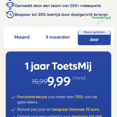
Gemaakt door een team van 200+ vakexperts
Bespaar tot 30% leertijd door doelgericht te leren
Voordeligst
Meest gekozen
Maand
3 maanden
Jaar
1 jaar ToetsMij
9,99
/mnd
15,99
Favoriete keuze
van meer dan
70%
van de
gebruikers.
Betaal per jaar en
bespaar hiermee 72 euro.
Geniet van een volledig jaar
toegang tot alle