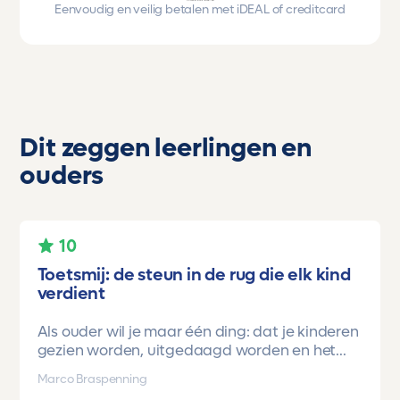
Eenvoudig en veilig betalen met iDEAL of creditcard
Dit zeggen leerlingen en
ouders
10
Toetsmij: de steun in de rug die elk kind
verdient
Als ouder wil je maar één ding: dat je kinderen
gezien worden, uitgedaagd worden en het
vertrouwen krijgen dat ze méér kunnen dan ze
Marco Braspenning
zelf soms denken. Voor ons is Toetsmij daarin