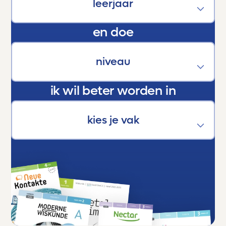
zichzelf uitstijgen.
En als trotse ouder kan ik maar één ding
en doe
zeggen:
Dankjewel, Toetsmij. Jullie maken écht het
verschil.
ik wil beter worden in