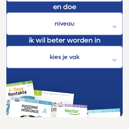
En als trotse ouder kan ik maar één ding
en doe
zeggen:
Dankjewel, Toetsmij. Jullie maken écht het
verschil.
ik wil beter worden in