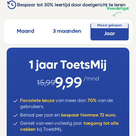
Bespaar tot 30% leertijd door doelgericht te leren
Voordeligst
Meest gekozen
Maand
3 maanden
Jaar
1 jaar ToetsMij
9,99
/mnd
15,99
Favoriete keuze
van meer dan
70%
van de
gebruikers.
Betaal per jaar en
bespaar hiermee 72 euro.
Geniet van een volledig jaar
toegang tot alle
vakken
bij ToetsMij.