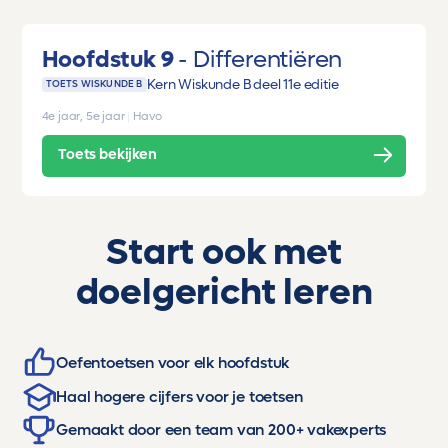
Hoofdstuk 9
Differentiëren
Kern Wiskunde B deel 1
1e editie
TOETS WISKUNDE B
4e jaar, 5e jaar
|
Havo
Toets bekijken
Start ook met
doelgericht leren
Oefentoetsen voor elk hoofdstuk
Haal hogere cijfers voor je toetsen
Gemaakt door een team van 200+ vakexperts