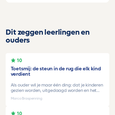
Dit zeggen leerlingen en
ouders
10
Toetsmij: de steun in de rug die elk kind
verdient
Als ouder wil je maar één ding: dat je kinderen
gezien worden, uitgedaagd worden en het
vertrouwen krijgen dat ze méér kunnen dan ze
Marco Braspenning
zelf soms denken. Voor ons is Toetsmij daarin
een gamechanger geweest.
10