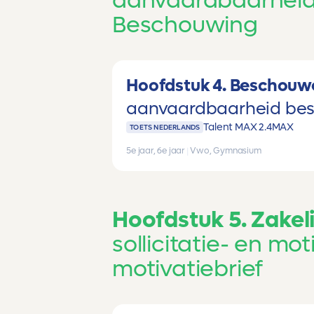
aanvaardbaarheid 
Beschouwing
Hoofdstuk 4. Beschouw
aanvaardbaarheid bes
Talent MAX 2.4
MAX
TOETS NEDERLANDS
5e jaar, 6e jaar
|
Vwo, Gymnasium
Hoofdstuk 5. Zakel
sollicitatie- en moti
motivatiebrief