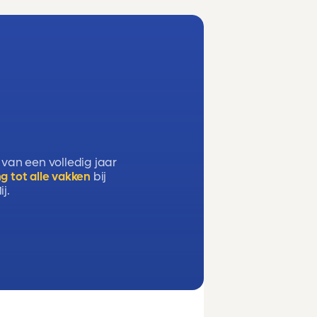
 van een volledig jaar
g tot alle vakken
bij
j.