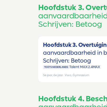
Hoofdstuk 3. Overt
aanvaardbaarheid
Schrijven: Betoog
Hoofdstuk 3. Overtuigi
aanvaardbaarheid in 
Schrijven: Betoog
Talent MAX 2.4
MAX
TOETS NEDERLANDS
5e jaar, 6e jaar
|
Vwo, Gymnasium
Hoofdstuk 4. Besc