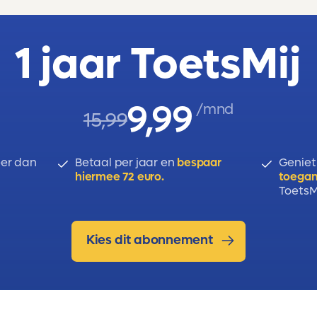
1 jaar ToetsMij
9,99
/mnd
15,99
er dan
Betaal per jaar en
bespaar
Geniet
hiermee 72 euro.
toegan
ToetsMi
Kies dit abonnement