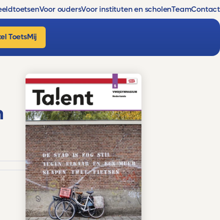
eldtoetsen
Voor ouders
Voor instituten en scholen
Team
Contact
el ToetsMij
n