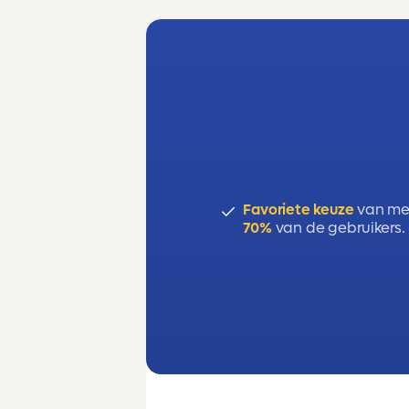
Favoriete keuze
van me
70%
van de gebruikers.