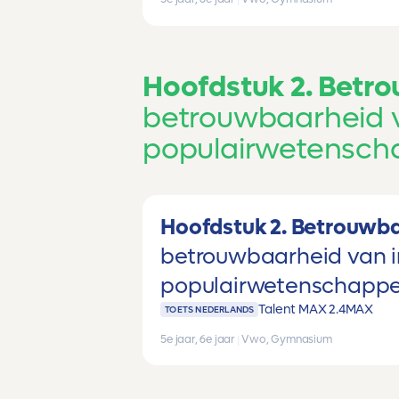
Hoofdstuk 2. Betr
betrouwbaarheid v
populairwetenschap
Hoofdstuk 2. Betrouwba
betrouwbaarheid van in
populairwetenschappeli
Talent MAX 2.4
MAX
TOETS NEDERLANDS
5e jaar, 6e jaar
|
Vwo, Gymnasium