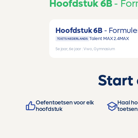
Hoofdstuk 6B
For
Hoofdstuk 6B
Formule
Talent MAX 2.4
MAX
TOETS NEDERLANDS
5e jaar, 6e jaar
|
Vwo, Gymnasium
Start
Oefentoetsen voor elk
Haal hog
hoofdstuk
toetsen