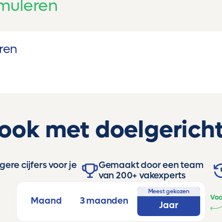
muleren
ren
 ook met doelgericht
ere cijfers voor je
Gemaakt door een team
van 200+ vakexperts
Meest gekozen
Voo
Maand
3 maanden
Jaar