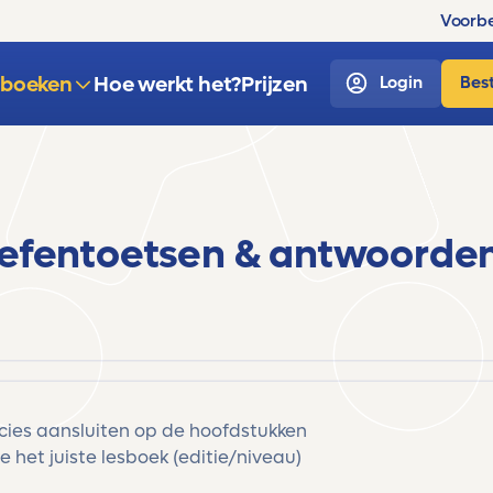
Voorbe
sboeken
Hoe werkt het?
Prijzen
Login
Best
oefentoetsen & antwoorde
ecies aansluiten op de hoofdstukken
e het juiste lesboek (editie/niveau)