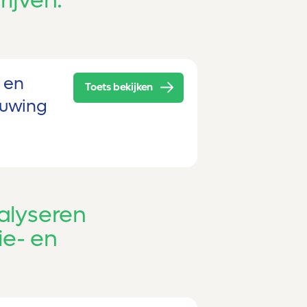
ijven:
 en
Toets bekijken
ouwing
alyseren
tie- en