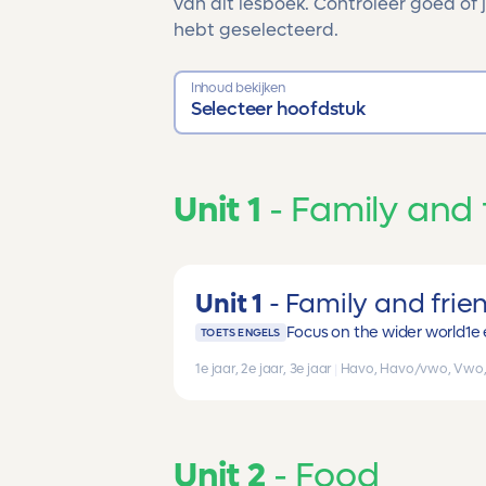
van dit lesboek. Controleer goed of j
hebt geselecteerd.
Inhoud bekijken
Selecteer hoofdstuk
Unit 1
Family and 
Unit 1
Family and frie
Focus on the wider world
1e 
TOETS ENGELS
1e jaar, 2e jaar, 3e jaar
|
Havo, Havo/vwo, Vwo
Unit 2
Food