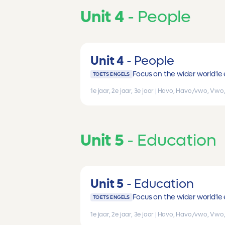
Unit 4
People
Unit 4
People
Focus on the wider world
1e 
TOETS ENGELS
1e jaar, 2e jaar, 3e jaar
|
Havo, Havo/vwo, Vwo
Unit 5
Education
Unit 5
Education
Focus on the wider world
1e 
TOETS ENGELS
1e jaar, 2e jaar, 3e jaar
|
Havo, Havo/vwo, Vwo