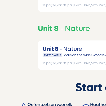
1e jaar, 2e jaar, 3e jaar
|
Havo, Havo/vwo, Vwo
Unit 8
Nature
Unit 8
Nature
Focus on the wider world
1e 
TOETS ENGELS
1e jaar, 2e jaar, 3e jaar
|
Havo, Havo/vwo, Vwo
Start
Oefentoetsen voor elk
Haal hog