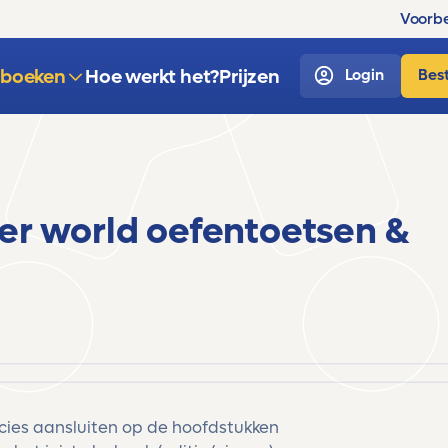
Voorbe
sboeken
Hoe werkt het?
Prijzen
Login
Best
er world oefentoetsen &
ecies aansluiten op de hoofdstukken