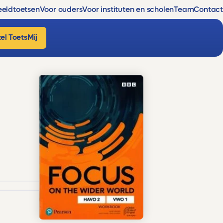
eldtoetsen
Voor ouders
Voor instituten en scholen
Team
Contact
el ToetsMij