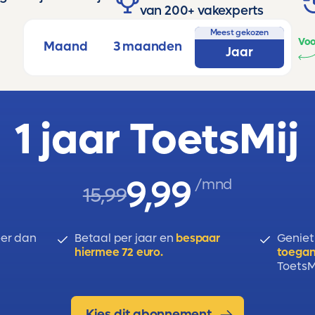
van 200+ vakexperts
Meest gekozen
Voo
Maand
3 maanden
Jaar
1 jaar ToetsMij
9,99
/mnd
15,99
er dan
Betaal per jaar en
bespaar
Geniet
hiermee 72 euro.
toegan
ToetsMi
Kies dit abonnement