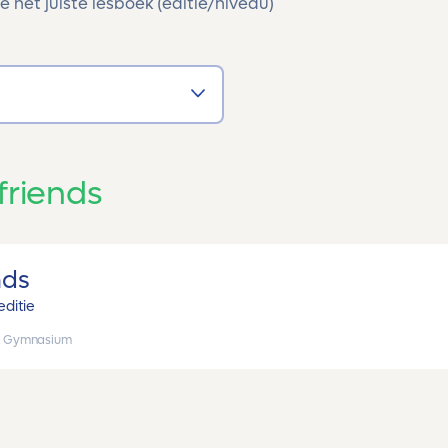
e het juiste lesboek (editie/niveau)
friends
nds
editie
, Gymnasium