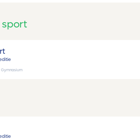
 sport
rt
editie
, Gymnasium
editie