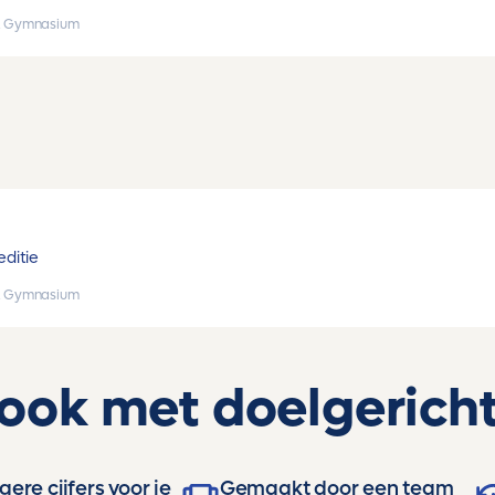
, Gymnasium
editie
, Gymnasium
 ook met doelgericht
ere cijfers voor je
Gemaakt door een team