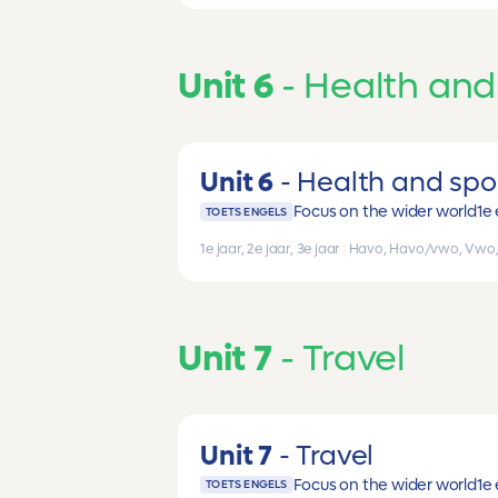
Unit 6
Health and
Unit 6
Health and spo
Focus on the wider world
1e 
TOETS ENGELS
1e jaar, 2e jaar, 3e jaar
|
Havo, Havo/vwo, Vwo
Unit 7
Travel
Unit 7
Travel
Focus on the wider world
1e 
TOETS ENGELS