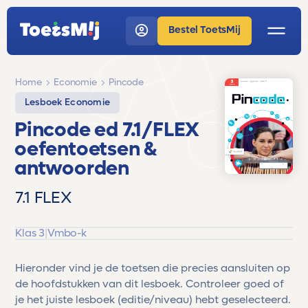
Bestel ToetsMij
Home
Economie
Pincode
Lesboek Economie
Pincode ed 7.1/FLEX
oefentoetsen &
antwoorden
7.1 FLEX
Klas 3
|
Vmbo-k
Hieronder vind je de toetsen die precies aansluiten op
de hoofdstukken van dit lesboek. Controleer goed of
je het juiste lesboek (editie/niveau) hebt geselecteerd.