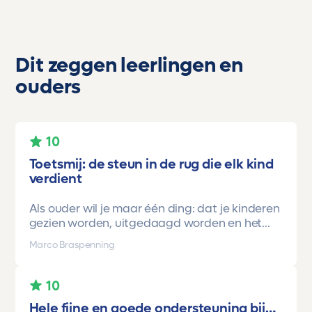
Dit zeggen leerlingen en
ouders
10
Toetsmij: de steun in de rug die elk kind
verdient
Als ouder wil je maar één ding: dat je kinderen
gezien worden, uitgedaagd worden en het
vertrouwen krijgen dat ze méér kunnen dan ze
Marco Braspenning
zelf soms denken. Voor ons is Toetsmij daarin
een gamechanger geweest.
10
Onze oudste dochter begon ooit op mavo-
Hele fijne en goede ondersteuning bij…
kader. Een lieve, slimme meid, maar soms