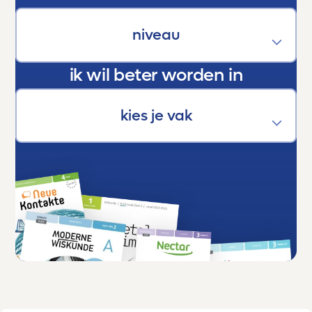
zeggen:
Dankjewel, Toetsmij. Jullie maken écht het
verschil.
ik wil beter worden in