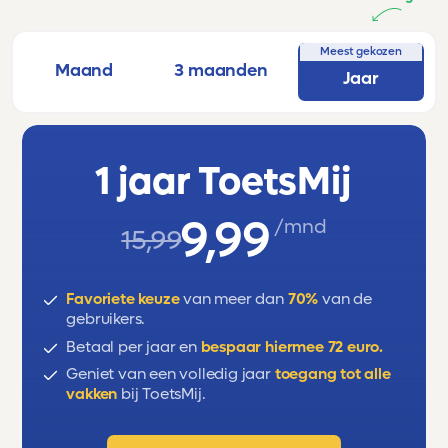
Meest gekozen
Maand
3 maanden
Jaar
1 jaar ToetsMij
9,99
/mnd
15,99
Favoriete keuze
van meer dan
70%
van de
gebruikers.
Betaal per jaar en
bespaar hiermee 72 euro.
Geniet van een volledig jaar
toegang tot alle
vakken
bij ToetsMij.