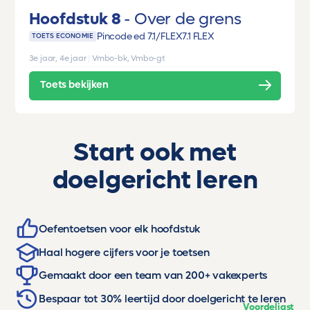
Hoofdstuk 8
Over de grens
Pincode ed 7.1/FLEX
7.1 FLEX
TOETS ECONOMIE
3e jaar, 4e jaar
|
Vmbo-bk, Vmbo-gt
Toets bekijken
Start ook met
doelgericht leren
Oefentoetsen voor elk hoofdstuk
Haal hogere cijfers voor je toetsen
Gemaakt door een team van 200+ vakexperts
Bespaar tot 30% leertijd door doelgericht te leren
Voordeligst