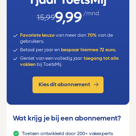
9,99
/mnd
15,99
Favoriete keuze
van meer dan
70%
van de
gebruikers.
Betaal per jaar en
bespaar hiermee 72 euro.
Geniet van een volledig jaar
toegang tot alle
vakken
bij ToetsMij.
Kies dit abonnement
Wat krijg je bij een abonnement?
Toetsen ontwikkeld door 200+ vakexperts