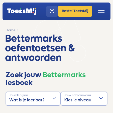
Bestel ToetsMij
Home
Bettermarks
oefentoetsen &
antwoorden
Zoek jouw
Bettermarks
lesboek
Jouw leerjaar
Jouw schoolniveau
Wat is je leerjaar?
Kies je niveau