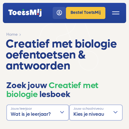
Bestel ToetsMij
Home
Creatief met biologie
oefentoetsen &
antwoorden
Zoek jouw
Creatief met
biologie
lesboek
Jouw leerjaar
Jouw schoolniveau
Wat is je leerjaar?
Kies je niveau