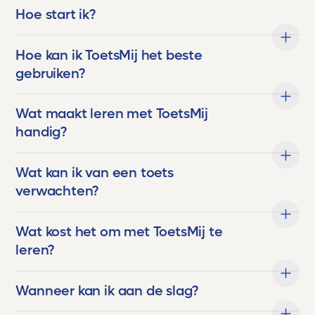
kloppen, aansluiten en eerlijk meten.
Hoe start ik?
- Meedenkend, het voelt alsof er altijd iemand
achter de schermen staat die begrijpt wat
Hoe kan ik ToetsMij het beste
leerlingen nodig hebben.
- Topkwaliteit geen rommel, geen gokwerk,
gebruiken?
maar echt professioneel materiaal waar
scholen jaloers op zouden zijn.
Wat maakt leren met ToetsMij
Voor ons is Toetsmij niet zomaar een
handig?
hulpmiddel. Het is een partner in de
ontwikkeling van onze kinderen. Een stille
Wat kan ik van een toets
kracht die hen helpt groeien, bloeien en boven
zichzelf uitstijgen.
verwachten?
En als trotse ouder kan ik maar één ding
Wat kost het om met ToetsMij te
zeggen:
leren?
Dankjewel, Toetsmij. Jullie maken écht het
verschil.
Wanneer kan ik aan de slag?