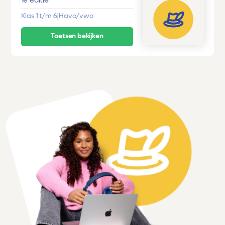
1e editie
Klas 1 t/m 6
|
Havo/vwo
Toetsen bekijken