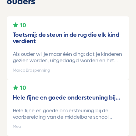
ouders
10
Toetsmij: de steun in de rug die elk kind
verdient
Als ouder wil je maar één ding: dat je kinderen
gezien worden, uitgedaagd worden en het
vertrouwen krijgen dat ze méér kunnen dan ze
Marco Braspenning
zelf soms denken. Voor ons is Toetsmij daarin
een gamechanger geweest.
10
Onze oudste dochter begon ooit op mavo-
Hele fijne en goede ondersteuning bij…
kader. Een lieve, slimme meid, maar soms
onzeker en zoekend naar structuur. Dankzij de
Hele fijne en goede ondersteuning bij de
toetsen van Toetsmij.....helder, betrouwbaar,
voorbereiding van de middelbare school
precies op niveau en altijd met ruimte om te
toetsen. Havo/vwo brugjaren gebruik
groeien kreeg ze stap voor stap het
Mea
gemaakt van Toetsmij. Realistische toetsen.
vertrouwen dat ze het wél kon.