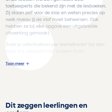
toetsexperts die bekend zijn met de lesboeken.
Zij staan zelf voor de klas en weten precies op
welk niveau jij de stof moet beheersen. Ook
hebben ze bij elke opgave een uitgebreide
uitwerking gemaakt.
Zoek je oefentoetsen per lesmethode? Ga dan
naar
ons overzicht met boeken Duits
.
Toon meer
Dit zeggen leerlingen en