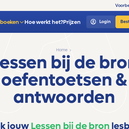
Voorbe
sboeken
Hoe werkt het?
Prijzen
Login
Best
Home
essen bij de br
oefentoetsen &
antwoorden
k jouw
Lessen bij de bron
les