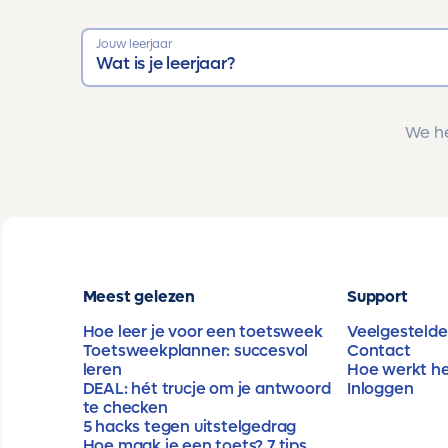
Jouw leerjaar
Wat is je leerjaar?
We he
Meest gelezen
Support
Hoe leer je voor een toetsweek
Veelgestelde
Toetsweekplanner: succesvol
Contact
leren
Hoe werkt h
DEAL: hét trucje om je antwoord
Inloggen
te checken
5 hacks tegen uitstelgedrag
Hoe maak je een toets? 7 tips