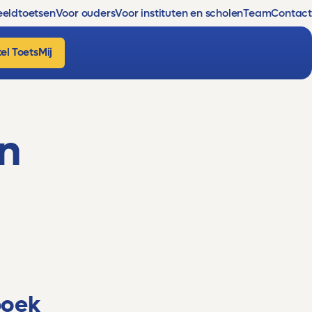
eldtoetsen
Voor ouders
Voor instituten en scholen
Team
Contact
el ToetsMij
on
boek