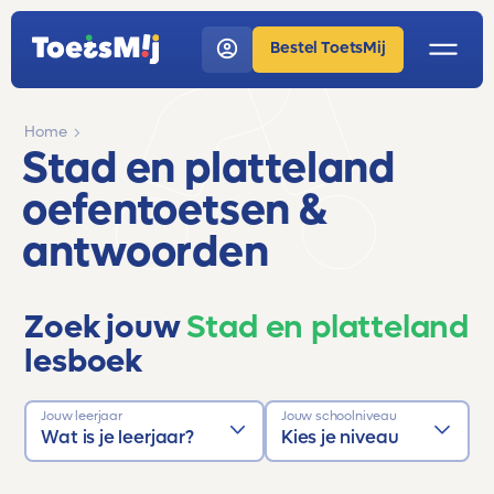
Bestel ToetsMij
Home
Stad en platteland
oefentoetsen &
antwoorden
Zoek jouw
Stad en platteland
lesboek
Jouw leerjaar
Jouw schoolniveau
Wat is je leerjaar?
Kies je niveau