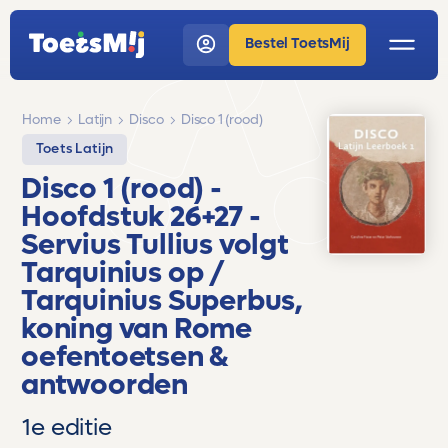
Bestel ToetsMij
Home
Latijn
Disco
Disco 1 (rood)
Toets Latijn
Disco 1 (rood)
-
Hoofdstuk 26+27 -
Servius Tullius volgt
Tarquinius op /
Tarquinius Superbus,
koning van Rome
oefentoetsen &
antwoorden
1e editie