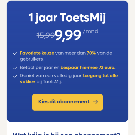
1 jaar ToetsMij
9,99
/mnd
15,99
Favoriete keuze
van meer dan
70%
van de
gebruikers.
Betaal per jaar en
bespaar hiermee 72 euro.
Geniet van een volledig jaar
toegang tot alle
vakken
bij ToetsMij.
Kies dit abonnement