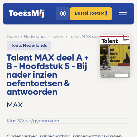
Bestel ToetsMij
Home
Nederlands
Talent
Talent MAX deel A + B
Toets Nederlands
Talent MAX deel A +
B
- Hoofdstuk 5 - Bij
nader inzien
oefentoetsen &
antwoorden
MAX
Klas 3
|
Vwo/gymnasium
Onderwerpen: samenvatting, samenvattingsvragen,