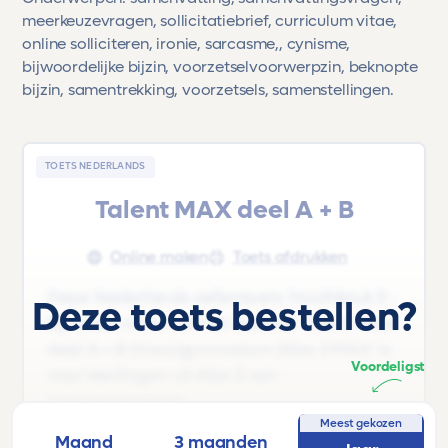
meerkeuzevragen, sollicitatiebrief, curriculum vitae,
online solliciteren, ironie, sarcasme,, cynisme,
bijwoordelijke bijzin, voorzetselvoorwerpzin, beknopte
bijzin, samentrekking, voorzetsels, samenstellingen.
TOETS NEDERLANDS
Talent MAX deel A + B
Online maken
Toets afdrukken
Deze Nederlands oefentoets 'Hoofdstuk 5 -
Deze toets bestellen?
Bij nader inzien' uit het lesboek 'Talent MAX
deel A + B |Vwo/gymnasium |Klas 3 MAX' is
Voordeligst
voor leerlingen uit Klas 3 van
Vwo/gymnasium.
Meest gekozen
Maand
3 maanden
Onderwerpen: samenvatting,