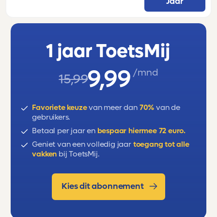
Jaar
samenvattingsvragen, meerkeuzevragen,
sollicitatiebrief, curriculum vitae, online
solliciteren, ironie, sarcasme,, cynisme,
1 jaar ToetsMij
bijwoordelijke bijzin, voorzetselvoorwerpzin,
beknopte bijzin, samentrekking,
9,99
/mnd
voorzetsels, samenstellingen.
15,99
Favoriete keuze
van meer dan
70%
van de
gebruikers.
Betaal per jaar en
bespaar hiermee 72 euro.
Geniet van een volledig jaar
toegang tot alle
vakken
bij ToetsMij.
Kies dit abonnement