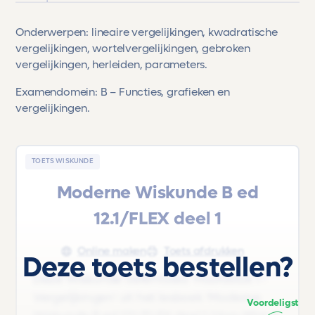
Onderwerpen: lineaire vergelijkingen, kwadratische
vergelijkingen, wortelvergelijkingen, gebroken
vergelijkingen, herleiden, parameters.
Examendomein: B – Functies, grafieken en
vergelijkingen.
TOETS WISKUNDE
Moderne Wiskunde B ed
12.1/FLEX deel 1
Online maken
Toets afdrukken
Deze toets bestellen?
Deze Wiskunde oefentoets 'Hoofdstuk 1 -
Vergelijkingen' uit het lesboek 'Moderne
Voordeligst