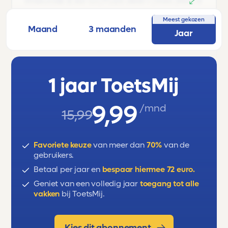
Wiskunde B ed 12.1/FLEX deel 1 |Vwo |Klas 4
12.1' is voor leerlingen uit Klas 4 van Vwo.
Meest gekozen
Maand
3 maanden
Jaar
Onderwerpen: lineaire vergelijkingen,
kwadratische vergelijkingen,
wortelvergelijkingen, gebroken
vergelijkingen, herleiden, parameters.
1 jaar ToetsMij
Examendomein: B – Functies, grafieken en
9,99
/mnd
vergelijkingen.
15,99
Favoriete keuze
van meer dan
70%
van de
gebruikers.
Betaal per jaar en
bespaar hiermee 72 euro.
Geniet van een volledig jaar
toegang tot alle
vakken
bij ToetsMij.
Kies dit abonnement