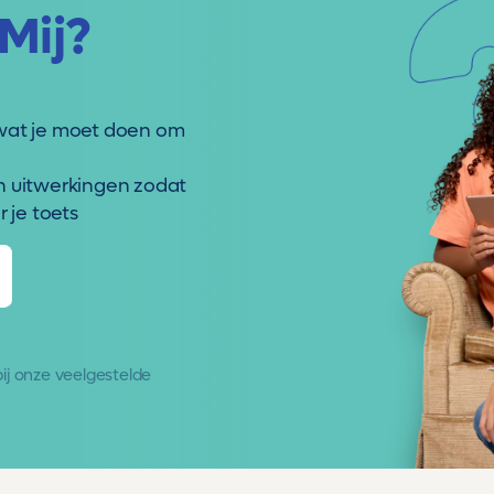
Mij?
wat je moet doen om
n uitwerkingen zodat
 je toets
 bij onze
veelgestelde