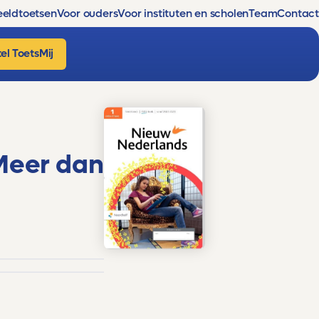
eldtoetsen
Voor ouders
Voor instituten en scholen
Team
Contact
el ToetsMij
 Meer dan