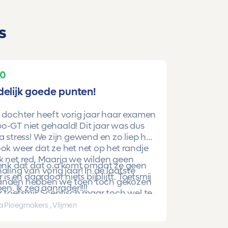
s
10
delijk goede punten!
 dochter heeft vorig jaar haar examen
-GT niet gehaald! Dit jaar was dus
a stress! We zijn gewend en zo liep het
ok weer dat ze het net op het randje
k net red. Maarja we wilden geen
denk dat dat o.a komt omdat ze geen
aling van vorig jaar! In de laatste
r is en daardoor niets bijblijft. Toetsmij
nden hebben we toen toch gekozen
oen. Ik zeg aanrader!!!!
 toetsmij. Sceptisch maar toch wel te
beren. En nu is ze gewoon geslaagd
a Ploegmakers , Vlijmen
hoge punten!!!!!