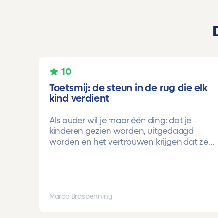
10
Toetsmij: de steun in de rug die elk
kind verdient
Als ouder wil je maar één ding: dat je
kinderen gezien worden, uitgedaagd
worden en het vertrouwen krijgen dat ze
méér kunnen dan ze zelf soms denken.
Voor ons is Toetsmij daarin een
gamechanger geweest.
Onze oudste dochter begon ooit op
Marco Braspenning
mavo-kader. Een lieve, slimme meid, maar
soms onzeker en zoekend naar structuur.