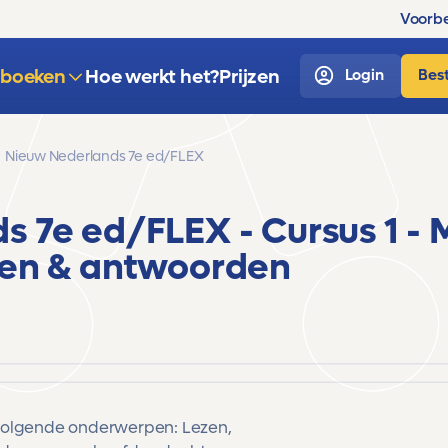
Voorbe
sboeken
Hoe werkt het?
Prijzen
Login
Best
Nieuw Nederlands 7e ed/FLEX
ds 7e ed/FLEX
- Cursus 1 -
en & antwoorden
volgende onderwerpen: Lezen,