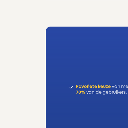
Favoriete keuze
van me
70%
van de gebruikers.