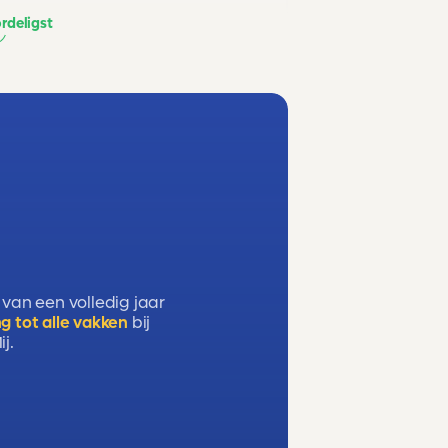
rdeligst
 van een volledig jaar
g tot alle vakken
bij
j.