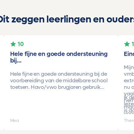
Dit zeggen leerlingen en ouder
10
Hele fijne en goede ondersteuning
Ein
bij…
Mijn
Hele fijne en goede ondersteuning bij de
vmbo
voorbereiding van de middelbare school
extr
toetsen. Havo/vwo brugjaren gebruik
nu o
gemaakt van Toetsmij. Realistische
vaa
Ik 
toetsen. Vraag en antwoorden zijn top.
herh
leze
Cijfers zijn omhoog gegaan maar ook het
maa
is d
begrip van de stof en hoe een toets is
voor
opgebouwd. Goede snelle communicatie
pro
Mea
Ther
met de organisatie. Kortom een
met 
aanrader!!!