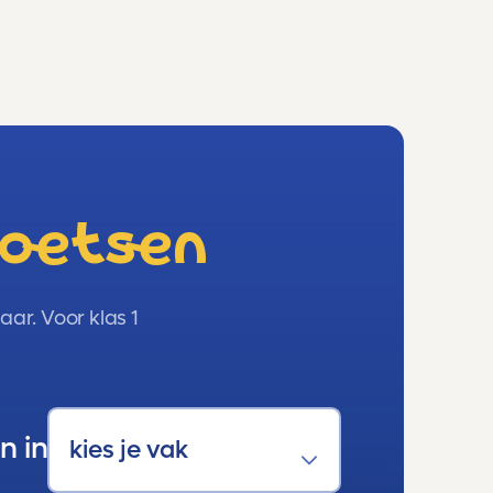
toetsen
ar. Voor klas 1
n in