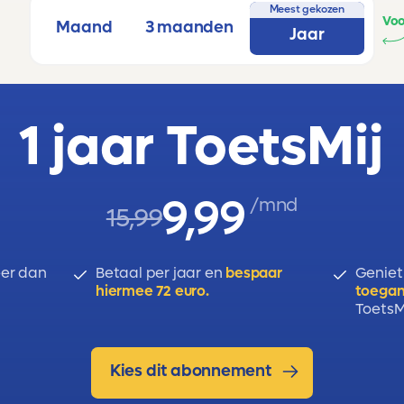
Meest gekozen
Voo
Maand
3 maanden
Jaar
1 jaar ToetsMij
9,99
/mnd
15,99
er dan
Betaal per jaar en
bespaar
Geniet
hiermee 72 euro.
toegan
ToetsMi
Kies dit abonnement