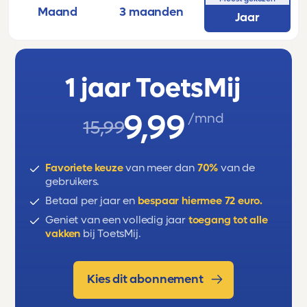
Maand
3 maanden
onderwerpen: zygote, foetus, x-
Jaar
chromosoom, secundaire
geslachtskenmerken, haploïd, meiose,
gameten, follikel, testosteron, progesteron,
1 jaar ToetsMij
hypothalamus, negatieve terugkoppeling,
oxytocine, IVF, NIPT, weefselkweek, SOA’s.
9,99
/mnd
15,99
Favoriete keuze
van meer dan
70%
van de
gebruikers.
Betaal per jaar en
bespaar hiermee 72 euro.
Geniet van een volledig jaar
toegang tot alle
vakken
bij ToetsMij.
Kies dit abonnement