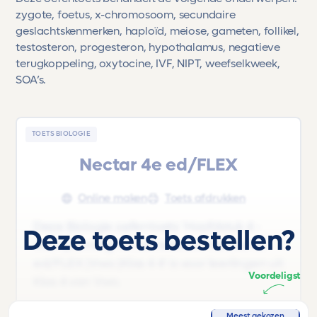
zygote, foetus, x-chromosoom, secundaire
geslachtskenmerken, haploïd, meiose, gameten, follikel,
testosteron, progesteron, hypothalamus, negatieve
terugkoppeling, oxytocine, IVF, NIPT, weefselkweek,
SOA’s.
TOETS BIOLOGIE
Nectar 4e ed/FLEX
Online maken
Toets afdrukken
Deze Biologie oefentoets 'Hoofdstuk 4 -
Deze toets bestellen?
Voortplanting' uit het lesboek 'Nectar 4e
ed/FLEX |Vwo |Klas 4 4' is voor leerlingen uit
Voordeligst
Klas 4 van Vwo.
Deze oefentoets behandelt de volgende
Meest gekozen