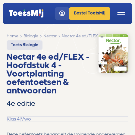
Bestel ToetsMij
Home
Biologie
Nectar
Nectar 4e ed/FLEX
Toets Biologie
Nectar 4e ed/FLEX
-
Hoofdstuk 4 -
Voortplanting
oefentoetsen &
antwoorden
4e editie
Klas 4
|
Vwo
Deze oefentoets behandelt de volgende onderwerpen: