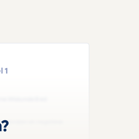
 1
erne Wiskunde B ed
n?
t gebroken en negatieve