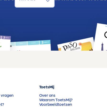
ToetsMij
 vragen
Over ons
Waarom ToetsMij?
et?
Voorbeeldtoetsen