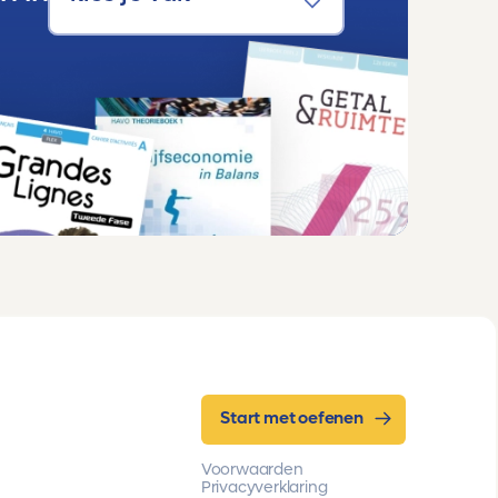
Start met oefenen
Voorwaarden
Privacyverklaring