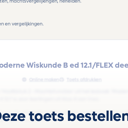
n, machtsvergelijkingen, herleiden.
n en vergelijkingen.
oderne Wiskunde B ed 12.1/FLEX deel
Online maken
Toets afdrukken
'Hoofdstuk 2 - Machtsfuncties' uit het lesboek 'Mod
 12.1' is voor leerlingen uit Klas 4 van Vwo.
eze toets bestelle
t o.m. de volgende onderwerpen: machtsfuncties me
jkingen, herleiden.