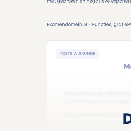
met gebroken en negatieve exponente
Examendomein: B – Functies, grafieke
TOETS WISKUNDE
M
Deze Wiskunde oefentoets 
12.1/FLEX deel 1 |Vwo |Klas 4
D
Deze oefentoets behandel
exponenten, machtsvergeli