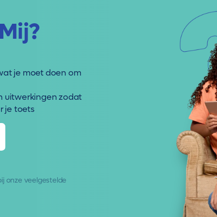
Mij?
wat je moet doen om
n uitwerkingen zodat
 je toets
 bij onze
veelgestelde