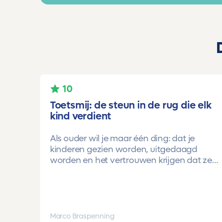
10
Toetsmij: de steun in de rug die elk
kind verdient
Als ouder wil je maar één ding: dat je
kinderen gezien worden, uitgedaagd
worden en het vertrouwen krijgen dat ze
méér kunnen dan ze zelf soms denken.
Voor ons is Toetsmij daarin een
gamechanger geweest.
Onze oudste dochter begon ooit op
Marco Braspenning