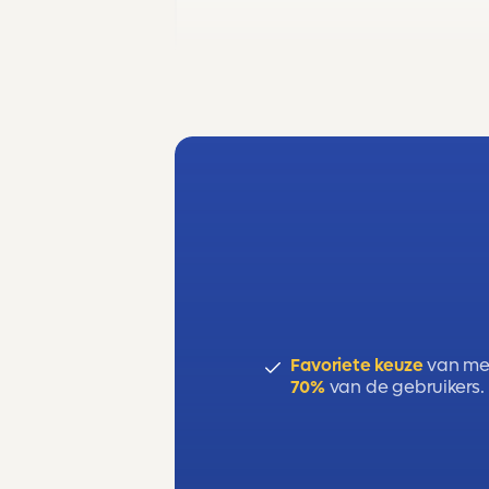
Examendomein: B – Functies
Favoriete keuze
van me
70%
van de gebruikers.