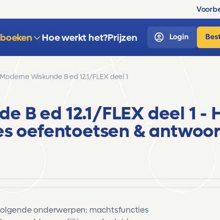
Voorbe
sboeken
Hoe werkt het?
Prijzen
Login
Best
Moderne Wiskunde B ed 12.1/FLEX deel 1
e B ed 12.1/FLEX deel 1
- 
es
oefentoetsen & antwoo
volgende onderwerpen: machtsfuncties