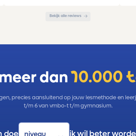
met de organisatie. Kortom een
met 
aanrader!!!
Bekijk alle reviews
 meer dan
10.000 
gen, precies aansluitend op jouw lesmethode en leerja
t/m 6 van vmbo-t t/m gymnasium.
n doe
ik wil beter worde