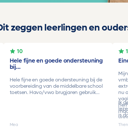
Dit zeggen leerlingen en ouder
10
Hele fijne en goede ondersteuning
Ein
bij…
Mijn
Hele fijne en goede ondersteuning bij de
vmbo
voorbereiding van de middelbare school
extr
toetsen. Havo/vwo brugjaren gebruik
nu o
gemaakt van Toetsmij. Realistische
vaa
Ik 
toetsen. Vraag en antwoorden zijn top.
herh
leze
Cijfers zijn omhoog gegaan maar ook het
maa
is d
begrip van de stof en hoe een toets is
voor
opgebouwd. Goede snelle communicatie
pro
Mea
Ther