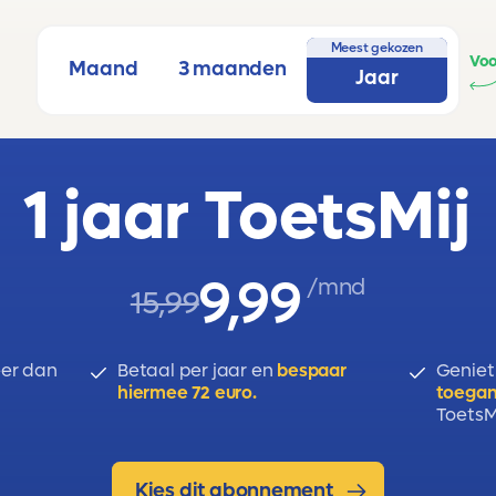
Meest gekozen
Voo
, grafieken en vergelijkingen.
Maand
3 maanden
Jaar
1 jaar ToetsMij
9,99
/mnd
15,99
er dan
Betaal per jaar en
bespaar
Geniet
hiermee 72 euro.
toegan
ToetsMi
Kies dit abonnement