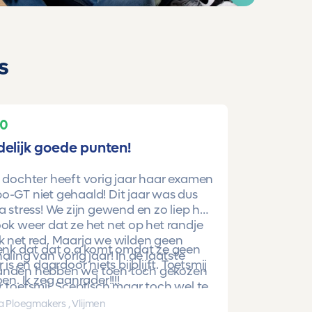
s
10
delijk goede punten!
 dochter heeft vorig jaar haar examen
-GT niet gehaald! Dit jaar was dus
a stress! We zijn gewend en zo liep het
ok weer dat ze het net op het randje
k net red. Maarja we wilden geen
denk dat dat o.a komt omdat ze geen
aling van vorig jaar! In de laatste
r is en daardoor niets bijblijft. Toetsmij
nden hebben we toen toch gekozen
oen. Ik zeg aanrader!!!!
 toetsmij. Sceptisch maar toch wel te
beren. En nu is ze gewoon geslaagd
a Ploegmakers , Vlijmen