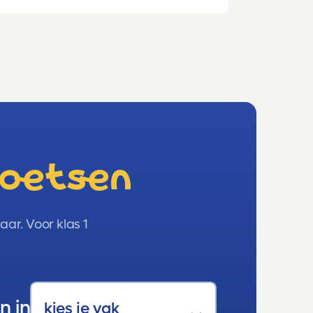
hoge punten!!!!!
toetsen
ar. Voor klas 1
n in