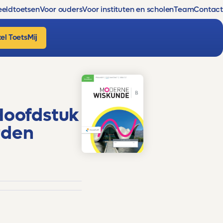
eldtoetsen
Voor ouders
Voor instituten en scholen
Team
Contact
el ToetsMij
Hoofdstuk
rden