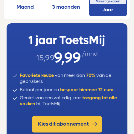
Meest gekozen
Klas 1 van Havo/vwo.
Maand
3 maanden
Jaar
De toets behandelt de volgende
onderwerpen: Omtrek en oppervlakte,
oppervlakte berekenen, inlijsten, inhoud,
1 jaar ToetsMij
inhoudseenheden.
9,99
/mnd
15,99
Favoriete keuze
van meer dan
70%
van de
gebruikers.
Betaal per jaar en
bespaar hiermee 72 euro.
Geniet van een volledig jaar
toegang tot alle
vakken
bij ToetsMij.
Kies dit abonnement