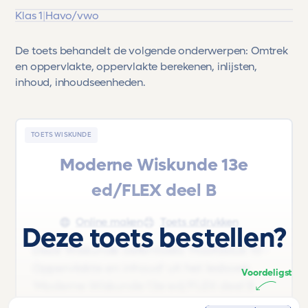
Klas 1
|
Havo/vwo
De toets behandelt de volgende onderwerpen: Omtrek
en oppervlakte, oppervlakte berekenen, inlijsten,
inhoud, inhoudseenheden.
TOETS WISKUNDE
Moderne Wiskunde 13e
ed/FLEX deel B
Online maken
Toets afdrukken
Deze toets bestellen?
Deze Wiskunde oefentoets 'Hoofdstuk 10 -
Oppervlakte en inhoud' uit het lesboek
Voordeligst
'Moderne Wiskunde 13e ed/FLEX deel B
|Havo/vwo |Klas 1 13' is voor leerlingen uit